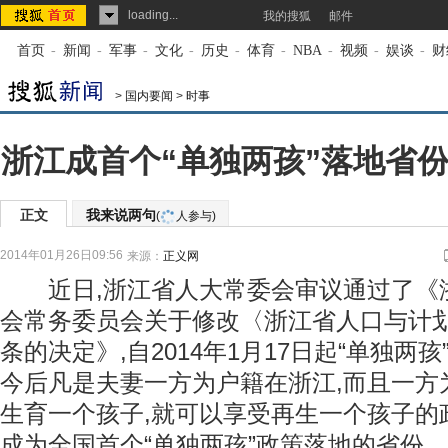
loading...
我的搜狐
邮件
首页
-
新闻
-
军事
-
文化
-
历史
-
体育
-
NBA
-
视频
-
娱谈
-
财
>
国内要闻
>
时事
浙江成首个“单独两孩”落地省份
正文
我来说两句
(
人参与)
2014年01月26日09:56
来源：
正义网
近日,浙江省人大常委会审议通过了《
会常务委员会关于修改〈浙江省人口与计
条的决定》,自2014年1月17日起“单独两
今后凡是夫妻一方为户籍在浙江,而且一方
生育一个孩子,就可以享受再生一个孩子的
成为全国首个“单独两孩”政策落地的省份。