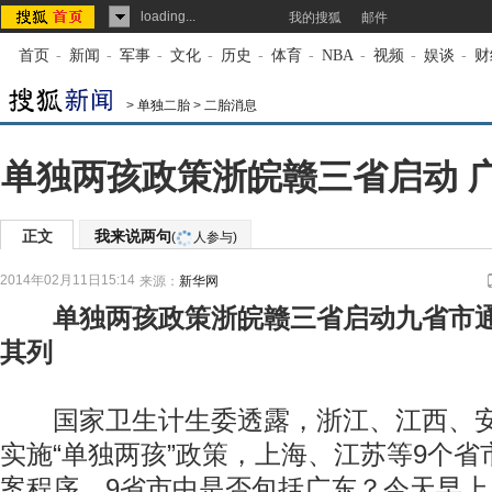
loading...
我的搜狐
邮件
首页
-
新闻
-
军事
-
文化
-
历史
-
体育
-
NBA
-
视频
-
娱谈
-
财
>
单独二胎
>
二胎消息
单独两孩政策浙皖赣三省启动 
正文
我来说两句
(
人参与)
2014年02月11日15:14
来源：
新华网
单独两孩政策浙皖赣三省启动九省市
其列
国家卫生计生委透露，浙江、江西、安
实施“单独两孩”政策，上海、江苏等9个
案程序。9省市中是否包括广东？今天早