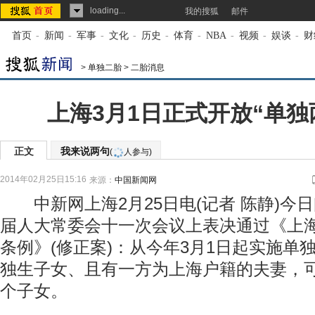
loading...
我的搜狐
邮件
首页
-
新闻
-
军事
-
文化
-
历史
-
体育
-
NBA
-
视频
-
娱谈
-
财
>
单独二胎
>
二胎消息
上海3月1日正式开放“单独
正文
我来说两句
(
人参与)
2014年02月25日15:16
来源：
中国新闻网
中新网上海2月25日电(记者 陈静)今
届人大常委会十一次会议上表决通过《上
条例》(修正案)：从今年3月1日起实施单
独生子女、且有一方为上海户籍的夫妻，
个子女。