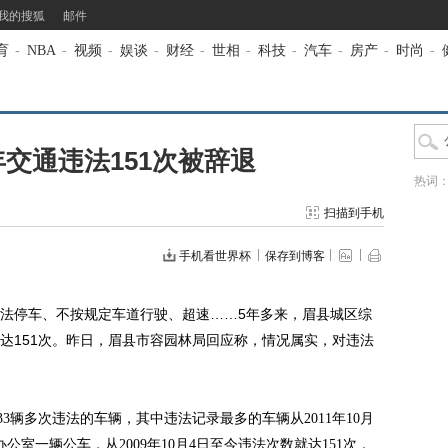
我的搜狐
邮件
育
-
NBA
-
视频
-
娱谈
-
财经
-
世相
-
科技
-
汽车
-
房产
-
时尚
-
年交通违法151次被辞退
热词
扫描到手机
手机看世界杯
保存到博客
停车、不按规定车道行驶、超速……5年多来，眉县城区综
达151次。昨日，眉县市容园林局回应称，情况属实，对违法
3辆多次违法的车辆，其中违法记录最多的车辆从2011年10月
公室一辆公车，从2009年10月4日至今违法次数就达151次，