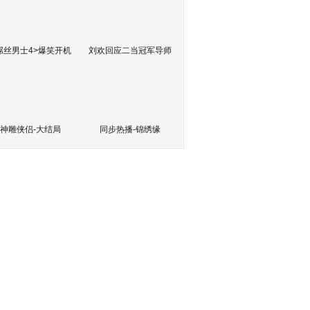
屌丝男士4>爆笑开机
刘欢回应二当冠军导师
神雕侠侣-大结局
同步热播-锦绣缘