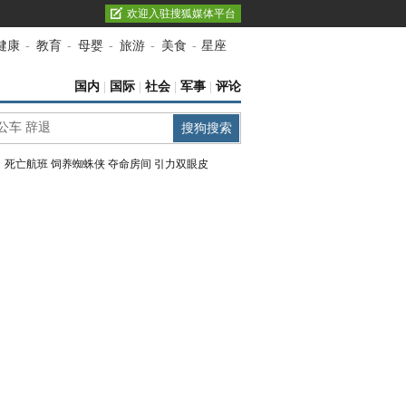
欢迎入驻搜狐媒体平台
健康
-
教育
-
母婴
-
旅游
-
美食
-
星座
国内
|
国际
|
社会
|
军事
|
评论
：
死亡航班
饲养蜘蛛侠
夺命房间
引力双眼皮