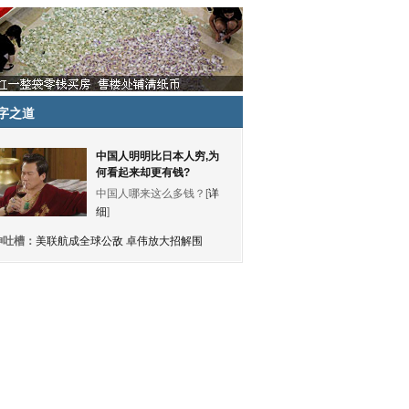
字之道
中国人明明比日本人穷,为
何看起来却更有钱?
中国人哪来这么多钱？[
详
细
]
神吐槽：
美联航成全球公敌 卓伟放大招解围