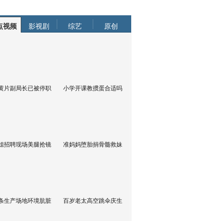
点视频
影视剧
综艺
原创
黄片副局长已被停职
小学开课教掼蛋合适吗
姐招聘现场美腿抢镜
准妈妈堕胎捐骨髓救妹
条生产场地环境肮脏
百岁老太高空跳伞庆生