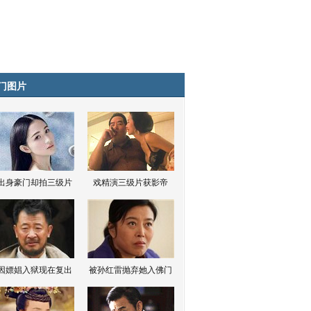
门图片
出身豪门却拍三级片
戏精演三级片获影帝
因嫖娼入狱现在复出
被孙红雷抛弃她入佛门