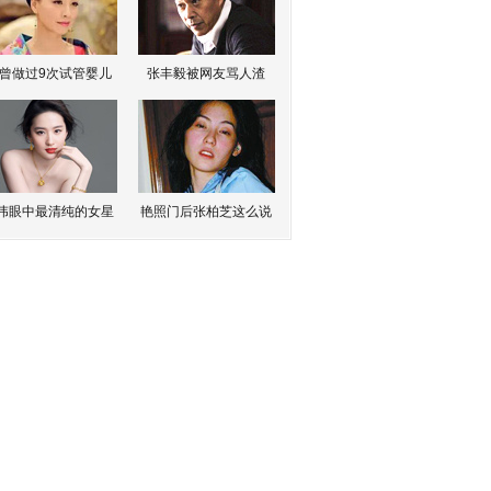
曾做过9次试管婴儿
张丰毅被网友骂人渣
伟眼中最清纯的女星
艳照门后张柏芝这么说