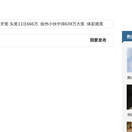
开奖:头奖11注666万
徐州小伙中得639万大奖
体彩摇奖
热
我要发布
她
他