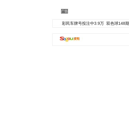
广告
彩民车牌号投注中3.9万
双色球148期