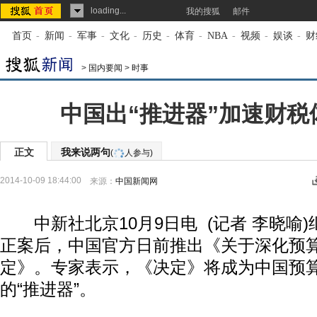
loading...
我的搜狐
邮件
首页
-
新闻
-
军事
-
文化
-
历史
-
体育
-
NBA
-
视频
-
娱谈
-
财
>
国内要闻
>
时事
中国出“推进器”加速财税
正文
我来说两句
(
人参与)
2014-10-09 18:44:00
来源：
中国新闻网
中新社北京10月9日电 (记者 李晓喻)
正案后，中国官方日前推出《关于深化预
定》。专家表示，《决定》将成为中国预
的“推进器”。