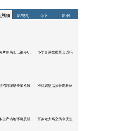
点视频
影视剧
综艺
原创
黄片副局长已被停职
小学开课教掼蛋合适吗
姐招聘现场美腿抢镜
准妈妈堕胎捐骨髓救妹
条生产场地环境肮脏
百岁老太高空跳伞庆生