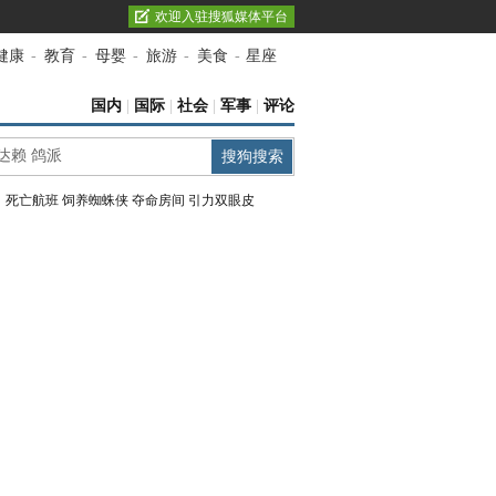
欢迎入驻搜狐媒体平台
健康
-
教育
-
母婴
-
旅游
-
美食
-
星座
国内
|
国际
|
社会
|
军事
|
评论
：
死亡航班
饲养蜘蛛侠
夺命房间
引力双眼皮