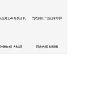
屌丝男士4>爆笑开机
刘欢回应二当冠军导师
神雕侠侣-大结局
同步热播-锦绣缘