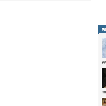
热
她
他