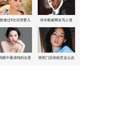
曾做过9次试管婴儿
张丰毅被网友骂人渣
伟眼中最清纯的女星
艳照门后张柏芝这么说