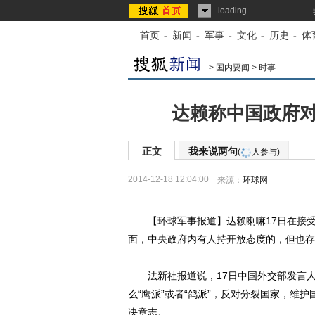
loading...
首页
-
新闻
-
军事
-
文化
-
历史
-
体
>
国内要闻
>
时事
达赖称中国政府对
正文
我来说两句
(
人参与)
2014-12-18 12:04:00
来源：
环球网
【环球军事报道】达赖喇嘛17日在接受法
面，中央政府内有人持开放态度的，但也存
法新社报道说，17日中国外交部发言人
么“鹰派”或者“鸽派”，反对分裂国家，维
决意志。