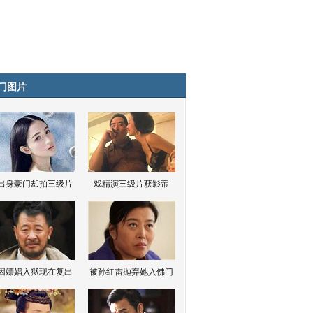
门图片
出身豪门却拍三级片
戏精演三级片获影帝
因嫖娼入狱现在复出
被孙红雷抛弃她入佛门