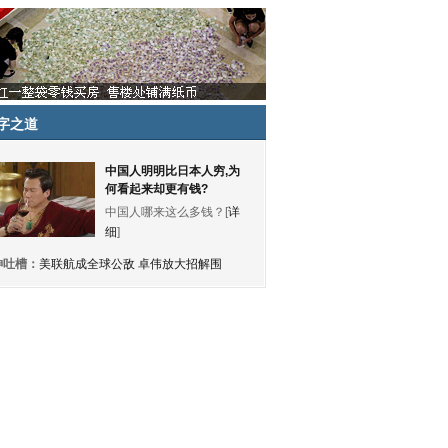
字之道
中国人明明比日本人穷,为
何看起来却更有钱?
中国人哪来这么多钱？[
详
细
]
神吐槽：
美联航成全球公敌 卓伟放大招解围