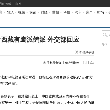
我的搜狐
邮件
育
-
NBA
-
视频
-
娱谈
-
财经
-
世相
-
科技
-
汽车
-
房产
-
时尚
-
西藏有鹰派鸽派 外交部回应
热词
扫描到手机
手机看新闻
保存到博客
国24电视台采访时说，他相信在讨论西藏前途以及“自治”方
在“强硬派”。
秦刚表示，在涉藏问题上，中国党内或政府内并不存在着什
护国家统一、领土完整，维护国家民族团结，是全体中国人民的坚