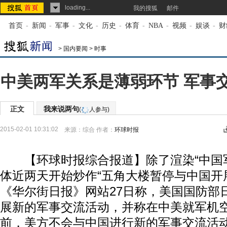
loading...
我的搜狐
邮件
首页
-
新闻
-
军事
-
文化
-
历史
-
体育
-
NBA
-
视频
-
娱谈
-
财
>
国内要闻
>
时事
中美两军关系是薄弱环节 军事
正文
我来说两句
(
人参与)
2015-02-01 10:31:02
来源：
综合
作者：
环球时报
【环球时报综合报道】除了渲染“中国军
体近两天开始炒作“五角大楼暂停与中国开
《华尔街日报》网站27日称，美国国防部
展新的军事交流活动，并称在中美就军机
前，美方不会与中国进行新的军事交流活