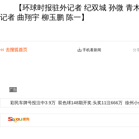
【环球时报驻外记者 纪双城 孙微 青木
记者 曲翔宇 柳玉鹏 陈一】
手机看新闻
分
广告
彩民车牌号投注中3.9万
双色球148期开奖:头奖11注666万
徐州小