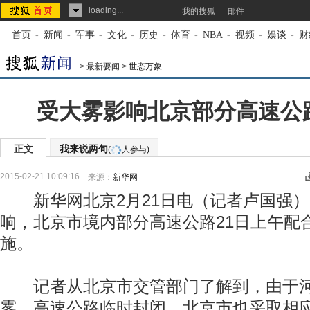
loading...
我的搜狐
邮件
首页
-
新闻
-
军事
-
文化
-
历史
-
体育
-
NBA
-
视频
-
娱谈
-
财
>
最新要闻
>
世态万象
受大雾影响北京部分高速公
正文
我来说两句
(
人参与)
2015-02-21 10:09:16
来源：
新华网
新华网北京2月21日电（记者卢国强）
响，北京市境内部分高速公路21日上午配
施。
记者从北京市交管部门了解到，由于河
雾，高速公路临时封闭，北京市也采取相