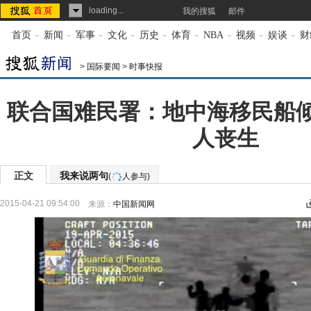
loading...
我的搜狐
邮件
首页
-
新闻
-
军事
-
文化
-
历史
-
体育
-
NBA
-
视频
-
娱谈
-
财
>
国际要闻
>
时事快报
联合国难民署：地中海移民船倾
人丧生
正文
我来说两句
(
人参与)
2015-04-21 09:54:00
来源：
中国新闻网