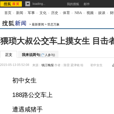
loading...
我的搜狐
邮件
首页
-
新闻
-
军事
-
文化
-
历史
-
体育
-
NBA
-
视频
-
娱谈
-
财
>
最新要闻
>
世态万象
猥琐大叔公交车上摸女生 目击
正文
我来说两句
(
人参与)
2015-05-13 05:52:08
来源：
钱江晚报
作者：陈雷 梁津铭 绘 初中女生
初中女生
188路公交车上
遭遇咸猪手