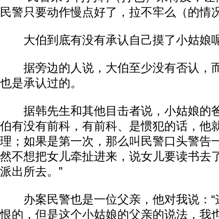
民警只要动作慢点好了，拉不牢么（的情况
大伯到底有没有承认自己摸了小姑娘
据旁边的人说，大伯至少没有否认，而
也是承认过的。
据韩先生和其他目击者说，小姑娘的爸
动物系恋人啊 | 钟欣潼体验爱情哲学
南方
伯有没有前科，有前科、是惯犯的话，他
理；如果是第一次，那么叫民警口头警告一
然不想把女儿牵扯进来，说女儿要读书去
派出所去。”
办案民警也是一位父亲，他对我说：“
恨的，但是这个小姑娘的父亲的说法，我