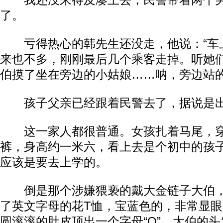
我还没来得及凑上去，民警带着两个男
了。
亏得热心的韩先生还没走，他说：“车
来也不多，刚刚最后几个乘客走掉。听她
伯摸了坐在旁边的小姑娘……呐，旁边站的
孩子父亲已经跟着民警去了，据说是出
这一家人都很普通。女孩扎着马尾，穿
裤，身高约一米六，看上去是个初中的孩
应该是要去上学的。
倒是那个涉嫌猥亵的戴大金链子大伯，
了英文字母的花T恤，宝蓝色的，非常显眼。
圆滚滚的肚皮顶出一个字母“Q”。大伯的