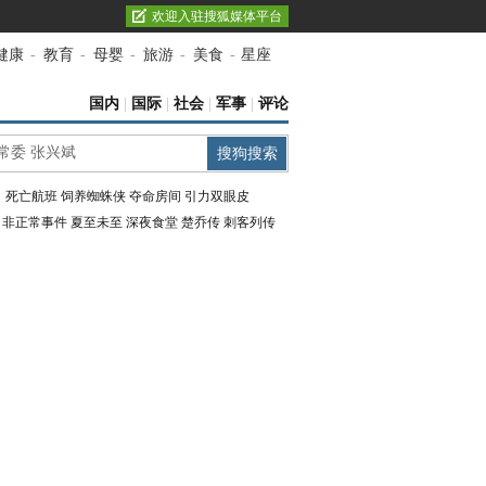
欢迎入驻搜狐媒体平台
健康
-
教育
-
母婴
-
旅游
-
美食
-
星座
国内
|
国际
|
社会
|
军事
|
评论
：
死亡航班
饲养蜘蛛侠
夺命房间
引力双眼皮
：
非正常事件
夏至未至
深夜食堂
楚乔传
刺客列传