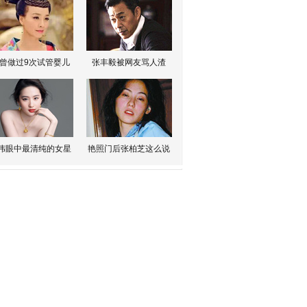
曾做过9次试管婴儿
张丰毅被网友骂人渣
伟眼中最清纯的女星
艳照门后张柏芝这么说