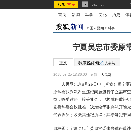
loading...
首页
-
新闻
-
军事
-
文化
-
历史
-
体
>
国内要闻
>
时事
宁夏吴忠市委原常
正文
我来说两句
(
人参与)
2015-08-25 13:36:00
来源：
人民网
人民网北京8月25日电（肖鑫）据宁夏
原常委张兴斌严重违纪问题进行了立案审查
益，收受贿赂、接受礼金，已构成严重违纪
党委常委会议批准，决定给予张兴斌开除党
代表职务；收缴其违纪所得；其涉嫌犯罪问
原标题：宁夏吴忠市委原常委张兴斌严重违纪