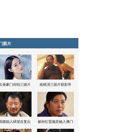
门图片
出身豪门却拍三级片
戏精演三级片获影帝
因嫖娼入狱现在复出
被孙红雷抛弃她入佛门