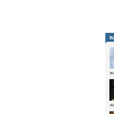
热
她
他