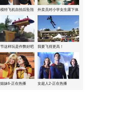
红模特飞机自拍后坠毁
外卖员对小学女生露下体
水节这样玩是作弊好吧
我要飞得更高！
姐妹6-正在热播
女超人2-正在热播