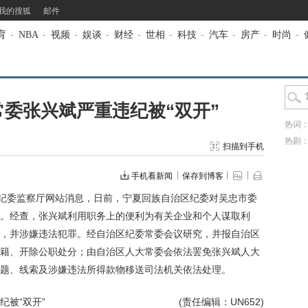
我的搜狐
邮件
育
-
NBA
-
视频
-
娱谈
-
财经
-
世相
-
科技
-
汽车
-
房产
-
时尚
-
委张兴斌严重违纪被“双开”
热词
热剧
扫描到手机
手机看新闻
保存到博客
纪委监察厅网站消息，日前，宁夏回族自治区纪委对吴忠市委
。经查，张兴斌利用职务上的便利为有关企业和个人谋取利
，并涉嫌违法犯罪。经自治区纪委常委会议研究，并报自治区
籍、开除公职处分；由自治区人大常委会依法罢免张兴斌人大
题、线索及涉嫌违法所得款物移送司法机关依法处理。
被“双开”
(责任编辑：UN652)