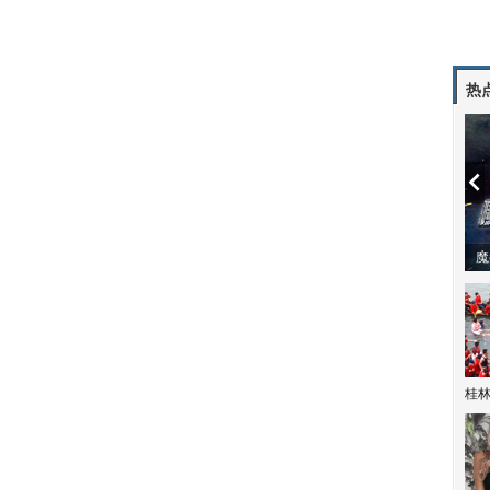
热
潼体验爱情哲学
南方有乔木 | “科创CP”渐入佳境
魔
桂林