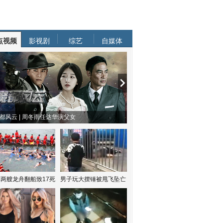
点视频
影视剧
综艺
自媒体
都风云 | 周冬雨任达华演父女
两艘龙舟翻船致17死
男子玩大摆锤被甩飞坠亡