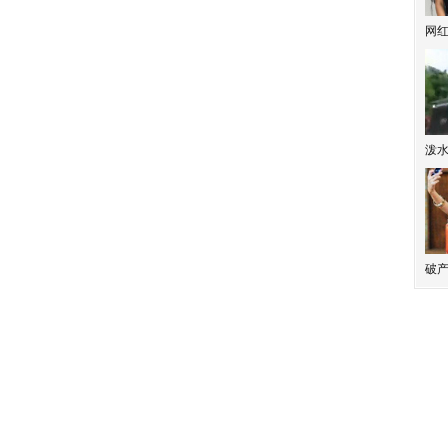
网
泼
破产