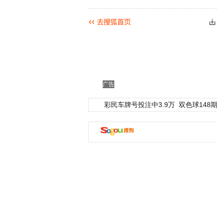
广告
彩民车牌号投注中3.9万
双色球148期