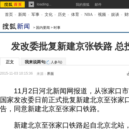
loading...
我的搜狐
邮件
首页
-
新闻
-
军事
-
文化
-
历史
-
体育
-
NBA
-
视频
-
娱谈
-
财
>
国内要闻
>
时事
发改委批复新建京张铁路 总投
正文
我来说两句
(
人参与)
2015-11-03 10:15:36
来源：
界面
11月2日河北新闻网报道，从张家口市
国家发改委日前正式批复新建北京至张家
告，同意新建北京至张家口铁路。
新建北京至张家口铁路起自北京北站，