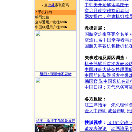
中韩美开始解读黑匣子
- 点
此处
索取密码
章启月就空难答记者问
2.手机订阅
网友提供：空难机组成
编写短信
1
全球通用户发往
6666
中国联通用户往
9666
救援进展：
国航空难乘客完全名单
空难11名中国幸存者与
国航失事客机包括机长
失事过程及原因调查：
机长苏醒后首次发表谈
中国驻韩大使馆处理国
组图：现场惨不忍睹
中国航班坠毁后发生爆炸
韩国官员:中国客机在进
中国日报：天气恶劣可
各方反应：
江主席指示
朱总理悼
金大中声明
波音声明
民
组图：救援工作紧急展开
搜狐视线：
“4-15”空
请发表评论
动画演示