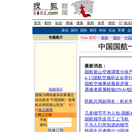
首页
┊
邮件
┊
短信
┊
商城
┊
搜索
┊
新闻
┊
体育
┊
财经
┊
IT
┊
娱乐
滚动
|
国内
|
国际
|
财经
|
科技
|
社会
|
军事
|
企
专题图片
Sohu 首页>>
新闻
>>
国内
>>
中国
中国国航
最新消息：
国航釜山空难调查分歧严
4-15国航空难听证会举
国航空难事故最新进展
动画演示
遇难者家属检验DNA(组
搜狐为网络媒体首家通过
短信发送“中国国航一架客
民航总局副局长：机长
机在韩国釜山坠毁”
，请订
阅
焦点新闻
几多细节不为人知-国航4
1.网上订阅
国航领导送员工上飞机
手机
不为人们所知道的细节
密码
韩国生还者救出20同伴