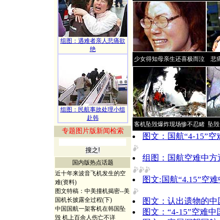
组图：遇难者亲人悲痛欲
绝
少女得知母亲生还喜极而泣
悲
组图：民航事故处理小组
赴韩
客机坠毁爆炸现场惨不忍睹
坠毁
专题图片版新闻检索
图文：国航“4-15
组图：国航空难中方
国内版热点话题
近十年来波音飞机发生的空
图文:国航“4.15”
难(资料)
图文特稿：中美撞机揭密--美
图文：认出遗物的中
国机长披露全过程(下)
中国国航一架客机在韩国坠
图文：“4-15”空
毁 机上百余人伤亡不详