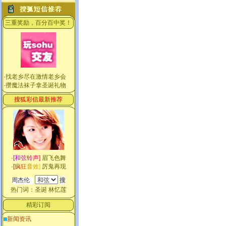
三重奖励，百分百中奖！
·
找老乡尽在激情老乡会
·
攒魔法袜子拿圣诞礼物
搜狐彩信最新推荐
·
[
和
弦
铃
声
]
眉飞色舞
·
[
疯
狂
音
效
]
厉鬼再现
热门词：
圣诞
林忆莲
精彩订阅
新闻资讯