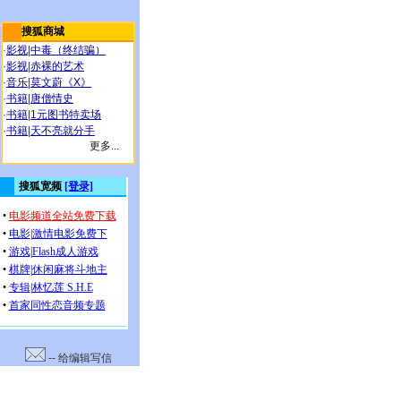
搜狐商城
·
影视
|
中毒（终结骗）
·
影视
|
赤裸的艺术
·
音乐
|
莫文蔚《X》
·
书籍
|
唐僧情史
·
书籍
|
1元图书特卖场
·
书籍
|
天不亮就分手
更多...
-- 给编辑写信