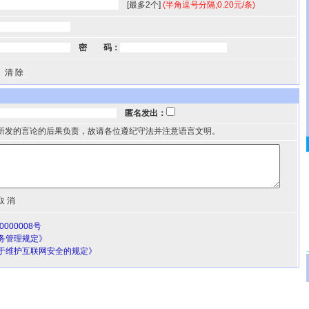
[最多2个]
(半角逗号分隔;0.20元/条)
密 码：
匿名发出：
所发的言论的后果负责，故请各位遵纪守法并注意语言文明。
000008号
务管理规定》
于维护互联网安全的规定》