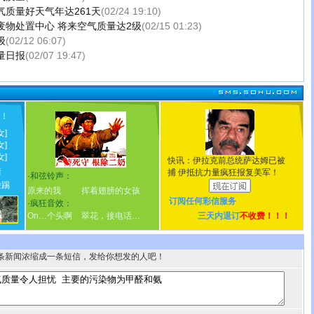
气质量好天气年达261天
(02/24 19:10)
废物处置中心 将来空气质量达2级
(02/15 01:23)
级
(02/12 06:07)
量日报
(02/07 19:47)
！
!
女]
女]
女]
快讯：伊拉克前总统萨达姆已被
情
捕 伊抵抗力量疯狂报复美军！
·
和弦铃声：
脸踢
原来的我
挥着翅膀的女孩
订阅任何
彩信服务
·
疯狂音效：
On…个头啊
翠花，接电话…
三天内退订
不收费！！！
条新闻浓缩成一条短信，发给你想发的人吧！