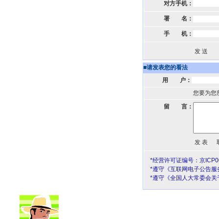
对方手机：
署 名：
手 机：
■
请发表您的看法
用 户：
您要为您
留 言：
*经营许可证编号：京ICP00
*遵守《互联网电子公告服
*遵守《全国人大常委会关