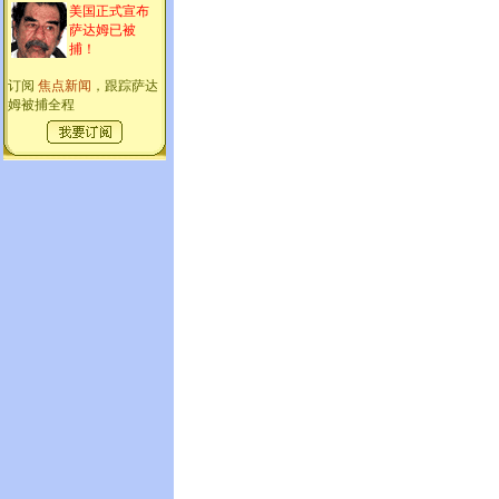
美国正式宣布
萨达姆已被
捕！
订阅
焦点新闻
，跟踪萨达
姆被捕全程