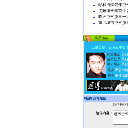
呼和浩特去年空
沈阳建全国首个
昨天空气质量一
重点城市空气质
三重奖励，百分百中奖
精彩相册
[男]
[
活力社员
[男]
[
魅力情人
[男]
[
美女
天若有
帅哥
不帅照
■
新闻自写短信
赶快把这
短信内容：