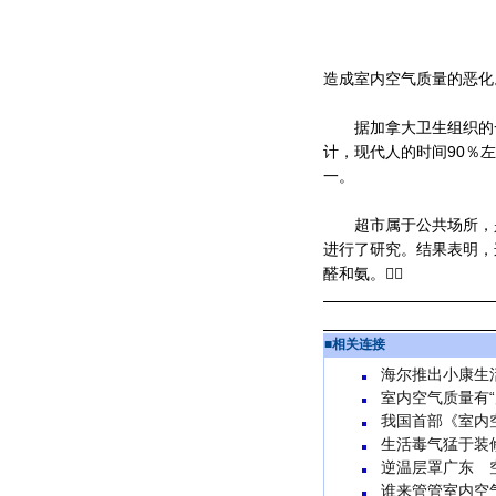
造成室内空气质量的恶化
据加拿大卫生组织的一
计，现代人的时间90％
一。
超市属于公共场所，是
进行了研究。结果表明，
醛和氨。
■
相关连接
海尔推出小康生
室内空气质量有“
我国首部《室内
生活毒气猛于装
逆温层罩广东 
谁来管管室内空