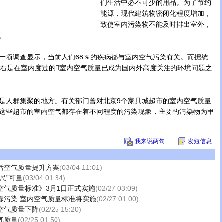
们生活中必不可少的用品。为了节约
能源，现代建筑物密闭化程度增加，
致使室内污染物不能及时排出室外，
。
项调查显示，当前人们68％的疾病都与室内空气污染有关。而据统
左右是在室内度过的室内空气质量已成为国内外高度关注的环境问题之
人群集聚的地方。有关部门曾对北京9个家具城超市的室内空气质量
这些超市的室内空气都存在着不同程度的污染现象，主要的污染物为甲
我来说两句
发短信息
活空气质量提升方案
(03/04 11:01)
尺”可量
(03/04 01:34)
空气质量标准》3月1日正式实施
(02/27 03:09)
修污染 室内空气质量标准将实施
(02/27 01:00)
空气质量下降
(02/25 15:20)
气质量
(02/25 01:50)