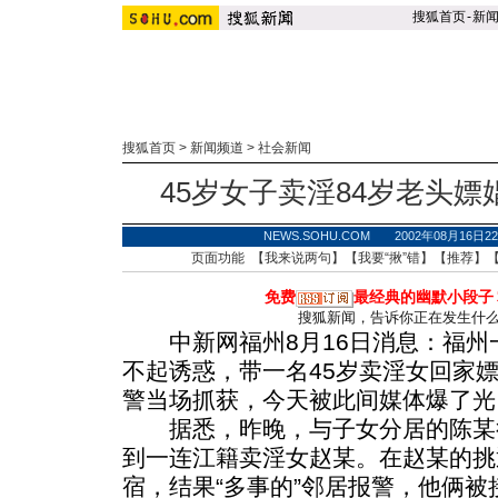
搜狐首页
-
新
搜狐首页
>
新闻频道
>
社会新闻
45岁女子卖淫84岁老头嫖
NEWS.SOHU.COM 2002年08月16
页面功能 【
我来说两句
】【
我要“揪”错
】【
推荐
】
免费
最经典的幽默小段子
搜狐新闻，告诉你正在发生什
中新网福州8月16日消息：福州一
不起诱惑，带一名45岁卖淫女回家
警当场抓获，今天被此间媒体爆了光
据悉，昨晚，与子女分居的陈某
到一连江籍卖淫女赵某。在赵某的挑
宿，结果“多事的”邻居报警，他俩