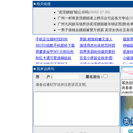
■ 相关链接
“卖淫嫖娼”能公示吗
(08/02 07:38)
广州一村将卖淫嫖娼者上榜示众引起各方争论
(0
广州九间娱乐场所涉卖淫嫖娼被吊销证照(附名单
一男子借钱去嫖娼被警方抓获 卖淫女供出五条
■ 我来说两句
用 户：
匿名发出：
请各位遵纪守法并注意语言文明。