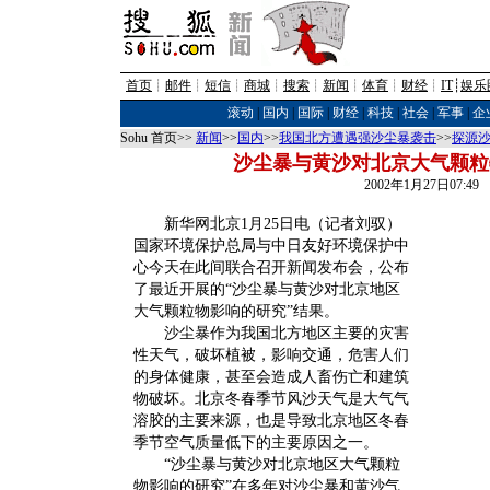
首页
┊
邮件
┊
短信
┊
商城
┊
搜索
┊
新闻
┊
体育
┊
财经
┊
IT
┊
娱乐
滚动
|
国内
|
国际
|
财经
|
科技
|
社会
|
军事
|
企
Sohu 首页>>
新闻
>>
国内
>>
我国北方遭遇强沙尘暴袭击
>>
探源
沙尘暴与黄沙对北京大气颗粒
2002年1月27日07:4
新华网北京1月25日电（记者刘驭）
国家环境保护总局与中日友好环境保护中
心今天在此间联合召开新闻发布会，公布
了最近开展的“沙尘暴与黄沙对北京地区
大气颗粒物影响的研究”结果。
沙尘暴作为我国北方地区主要的灾害
性天气，破坏植被，影响交通，危害人们
的身体健康，甚至会造成人畜伤亡和建筑
物破坏。北京冬春季节风沙天气是大气气
溶胶的主要来源，也是导致北京地区冬春
季节空气质量低下的主要原因之一。
“沙尘暴与黄沙对北京地区大气颗粒
物影响的研究”在多年对沙尘暴和黄沙气