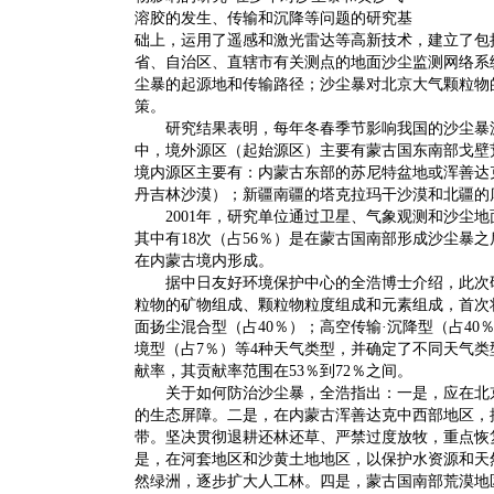
溶胶的发生、传输和沉降等问题的研究基
础上，运用了遥感和激光雷达等高新技术，建立了包
省、自治区、直辖市有关测点的地面沙尘监测网络系
尘暴的起源地和传输路径；沙尘暴对北京大气颗粒物
策。
研究结果表明，每年冬春季节影响我国的沙尘暴源
中，境外源区（起始源区）主要有蒙古国东南部戈壁
境内源区主要有：内蒙古东部的苏尼特盆地或浑善达
丹吉林沙漠）；新疆南疆的塔克拉玛干沙漠和北疆的
2001年，研究单位通过卫星、气象观测和沙尘地
其中有18次（占56％）是在蒙古国南部形成沙尘暴之
在内蒙古境内形成。
据中日友好环境保护中心的全浩博士介绍，此次研
粒物的矿物组成、颗粒物粒度组成和元素组成，首次
面扬尘混合型（占40％）；高空传输·沉降型（占40
境型（占7％）等4种天气类型，并确定了不同天气
献率，其贡献率范围在53％到72％之间。
关于如何防治沙尘暴，全浩指出：一是，应在北京
的生态屏障。二是，在内蒙古浑善达克中西部地区，
带。坚决贯彻退耕还林还草、严禁过度放牧，重点恢
是，在河套地区和沙黄土地地区，以保护水资源和天
然绿洲，逐步扩大人工林。四是，蒙古国南部荒漠地