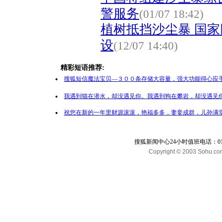
警服务
(01/07 18:42)
植树抵挡沙尘暴 国
设
(12/07 14:40)
精彩短语推荐:
搜狐短信魔法宝贝—３００条存储大容量，强大功能得心应手
我遇到猫在潜水，却没遇见你。我遇到狗在攀岩，却没遇见你
祝您在新的一年里财源滚滚，艳福多多，妻妾成群，儿孙满堂
搜狐新闻中心24小时值班电话：010-65
Copyright © 2003 Sohu.com I