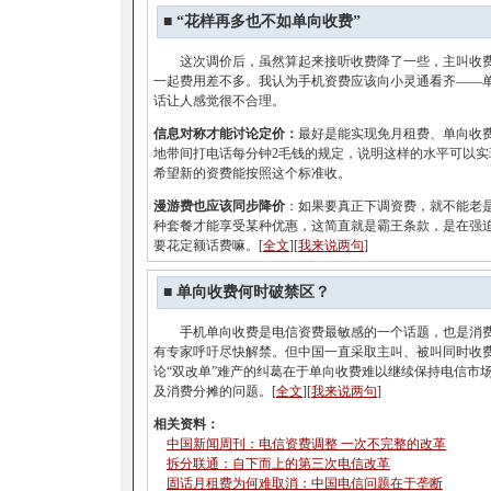
■
“花样再多也不如单向收费”
这次调价后，虽然算起来接听收费降了一些，主叫收费
一起费用差不多。我认为手机资费应该向小灵通看齐——
话让人感觉很不合理。
信息对称才能讨论定价：
最好是能实现免月租费、单向收
地带间打电话每分钟2毛钱的规定，说明这样的水平可以实
希望新的资费能按照这个标准收。
漫游费也应该同步降价
：如果要真正下调资费，就不能老
种套餐才能享受某种优惠，这简直就是霸王条款，是在强
要花定额话费嘛。[
全文
][
我来说两句
]
■ 单向收费何时破禁区？
手机单向收费是电信资费最敏感的一个话题，也是消费
有专家呼吁尽快解禁。但中国一直采取主叫、被叫同时收
论“双改单”难产的纠葛在于单向收费难以继续保持电信市
及消费分摊的问题。[
全文
][
我来说两句
]
相关资料：
中国新闻周刊：电信资费调整 一次不完整的改革
拆分联通：自下而上的第三次电信改革
固话月租费为何难取消：中国电信问题在于垄断