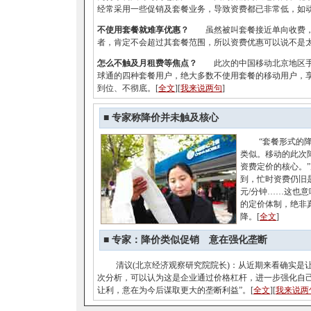
经常采用一些促销及套餐业务，导致资费都已非常低，如
不使用套餐就难享优惠？
虽然被叫套餐接近单向收费，
者，肯定不会超过其套餐范围，所以资费优惠可以说不是
怎么不触及月租费等焦点？
此次的中国移动北京地区
球通的四种套餐用户，绝大多数不使用套餐的移动用户，
到位、不彻底。[
全文
][
我来说两句
]
■ 专家称降价并未触及核心
“套餐形式的降
类似。移动的此次
资费定价的核心。”
到，忙时资费仍旧是全
元/分钟……这也
的定价体制，绝非
降。[
全文
]
■
专家：降价类似促销 意在强化垄断
清议(北京经济观察研究院院长)：从近期来看确实是让
次分析，可以认为这是企业通过价格杠杆，进一步强化自己
让利，意在为今后谋取更大的垄断利益”。[
全文
][
我来说两