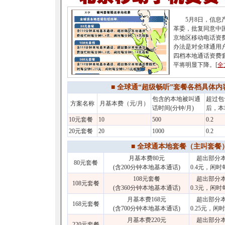
5月8日，信息产
革委，批复同意中
京地区移动电话资
办法是对全球通用户设8
四档本地通话资费
平将明显下降。[
全
■ 全球通“超级畅听”套餐各档具体内
包含的本地被叫通
超过包
方案名称
月基本费（元/月）
话时间(分钟/月)
后，本
10元套餐
10
500
0.2
20元套餐
20
1000
0.2
■ 全球通本地套餐（主叫套餐
月基本费80元
超出部分本
80元套餐
(含200分钟本地基本通话)
0.4元，闲时
108元套餐
超出部分本
108元套餐
(含360分钟本地基本通话)
0.3元，闲时
月基本费168元
超出部分本
168元套餐
(含700分钟本地基本通话)
0.25元，闲
月基本费220元
超出部分本
220元套餐