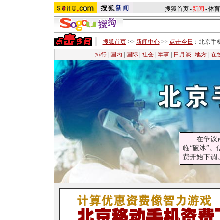
搜狐首页
-
新闻
-
体育
搜狐首页
>>
新闻中心
>>
点击今日
：北京手
排行
|
国内
|
国际
|
社会
|
军事
|
日月谈
|
地方
|
在
在争议声中
临“破冰”
费开始下调