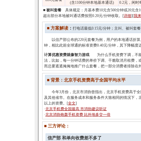
(含1100分钟本地基本通话)
0.2元，闲时
■
被叫套餐
具体规定：月基本费10元含500分钟或20元含1
超出部分本地被叫通话费按照0.20元/分钟收取。[
详细
][
我
■ 方案解读
：
打电话最低0.15元/分钟；主叫、被叫套
以信产部公布的220元套餐为例，用户的本地通话折算后最
钟，相比此前全球通的标准资费0.40元/分钟，其下降幅度达
计算优惠资费就像智力游戏
为什么手机资费下调，不能
法，比如，每一分钟话费的单价下调、干脆取消月租费，
而总要遮遮掩掩地推广什么套餐，把一部分消费者排除在外
■ 背景：
北京手机资费高于全国平均水平
今年3月份，北京市消协曾指出，北京手机资费高于全
及其他省市。在服务成本和服务条件大致相同的情况下，
以上的资费。[
全文
]
·
北京手机费全国最高 市消协建议听证
·
北京消协炮轰手机资费 比外地多交一倍
■ 三方评论：
信产部 和单向收费差不多了