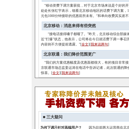
“移动资费下调方案获批，对于北京市场来说是个好的开
处处长张红宇表示，细看北京移动地区的话费下调方案，10元
元包1000分钟接听的优惠前所未有。“和单向收费其实差不
北京移动：消息来得有些突然
“接电话接得嗓子都哑了。”昨天，北京移动综合部媒
近“打爆”状态，他表示，公司将在今日就话费下调一事召
内容则不方便提前透露。”[
全文
][
我来说两句
]
北京联通：我们降价范围更广
“我们的方案优惠幅度及优惠面都很大，有的项目非常接
京联通市场总监姜运涛在电话中告诉记者，此次联通的降
惊喜。[
全文
][
我来说两句
]
■
三大疑问
为何下调只针对高端用户？
因为目前两大运营商在北京