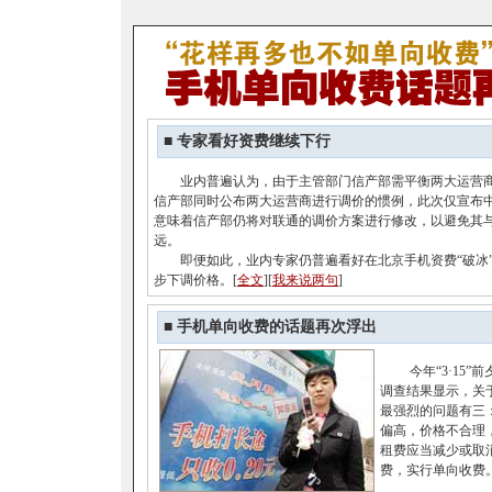
■
专家看好资费继续下行
业内普遍认为，由于主管部门信产部需平衡两大运营商
信产部同时公布两大运营商进行调价的惯例，此次仅宣布
意味着信产部仍将对联通的调价方案进行修改，以避免其
远。
即便如此，业内专家仍普遍看好在北京手机资费“破冰”
步下调价格。[
全文
][
我来说两句
]
■
手机单向收费的话题再次浮出
今年“3·15”前
调查结果显示，关
最强烈的问题有三
偏高，价格不合理
租费应当减少或取
费，实行单向收费。