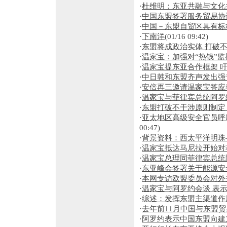
·
杜维明：东亚共融与文化
·
中国东盟签署服务贸易协
·
中国－东盟自贸区具有标
·
下南洋
(01/16 09:42)
·
东盟将成政治实体 打破
·
温家宝：加强对“热钱”监
·
温家宝提东亚合作框架 吁
·
中日韩和东盟齐声发出强
·
安倍再三邀请温家宝答应
·
温家宝与菲律宾总统阿罗
·
东盟打破不干涉原则制定
·
亚太地区高级安全官员呼
00:47)
·
背景资料：西太平洋明珠
·
温家宝抵达马尼拉开始对
·
温家宝总理同菲律宾总统
·
东亚峰会签署关于能源安
·
本网专访欧盟委员会对外
·
温家宝与阿罗约会谈 表
·
综述：发挥东盟主渠道作用
·
去年前11月中国与东盟
·
阿罗约表示中国东盟向建