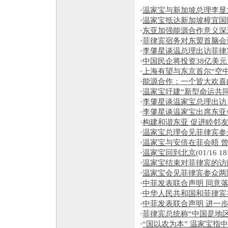
·
温家宝与新加坡总理李显
·
温家宝抵达新加坡樟宜国
·
东亚加强能源合作意义深
·
菲律宾宿务对东盟首脑会
·
李肇星谈温总理出访菲律
·
中国民企将投资38亿美元
·
上海有望与东京首尔“空中
·
能源合作：一个皆大欢喜
·
温家宝吁建“新型命运共同
·
李肇星谈温家宝总理出访
·
李肇星谈温家宝出席东亚
·
构建和谐东亚 促进睦邻友
·
温家宝总理会见菲律宾参
·
温家宝与安倍在菲会晤 
·
温家宝回到北京
(01/16 18
·
温家宝结束对菲律宾的访
·
温家宝会见菲律宾参众两
·
中菲发表联合声明 同意
·
中华人民共和国和菲律宾
·
中菲发表联合声明 进一
·
菲律宾总统称“中国是地区
·
“国以农为本” 温家宝指