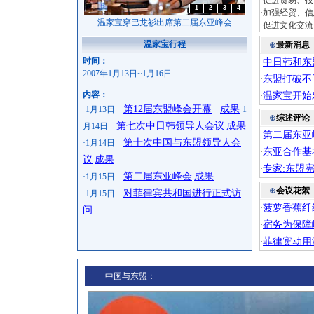
·促进贸易、
1
2
3
4
·加强经贸、
温家宝穿巴龙衫出席第二届东亚峰会
·促进文化交流
温家宝行程
⊕
最新消息
时间：
中日韩和东
·
2007年1月13日~1月16日
东盟打破不
·
内容：
温家宝开始
·
第12届东盟峰会开幕
成果
·1月13日
·1
⊕
综述评论
第七次中日韩领导人会议
成果
月14日
第二届东亚
·
第十次中国与东盟领导人会
·1月14日
东亚合作基
·
议
成果
专家:东盟
·
第二届东亚峰会
成果
·1月15日
⊕
会议花絮
对菲律宾共和国进行正式访
·1月15日
菠萝香蕉纤
·
问
宿务为保障
·
菲律宾动用
·
中国与东盟：