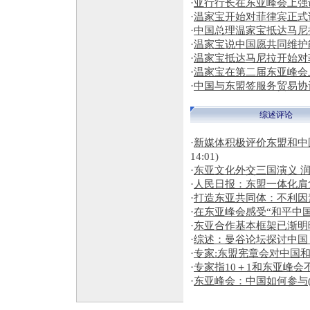
·
亚行行长在东亚峰会上强
·
温家宝开始对菲律宾正式
·
中国总理温家宝抵达马尼
·
温家宝说中国愿共同维护
·
温家宝抵达马尼拉开始对
·
温家宝在第二届东亚峰会
·
中国与东盟签服务贸易协
综述评论
·
新媒体积极评价东盟和中
14:01)
·
东亚文化外交三国演义 
·
人民日报：东盟一体化肩
·
打造东亚共同体：不利因
·
在东亚峰会感受“和平中国
·
东亚合作基本框架已渐明
·
综述：曼谷论坛探讨中国
·
专家:东盟宪章会对中国
·
专家指10＋1和东亚峰会不
·
东亚峰会：中国如何参与