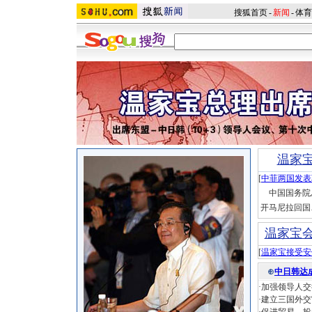
搜狐首页
-
新闻
-
体育
温家
[
中菲两国发表
中国国务院总
开马尼拉回国
温家宝
[
温家宝接受安
⊕
中日韩达
·加强领导人
·建立三国外