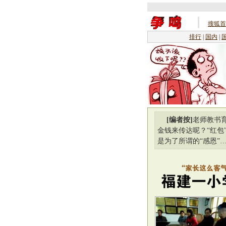
搜狐首
排行
|
国内
|
[编者按]
老师教书
金钱来传达呢？“红包
是为了所谓的“感恩”…