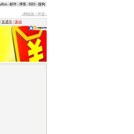
naRen
-
邮件
-
博客
-
BBS
-
搜狗
::网络第一声音::
|
直通车
|
滚动