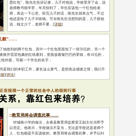
恩红包”，陈先生告诉记者，儿子对他说，学校里开了会，说
老师教书很辛苦，年关快到了，学生应该包一个红包给老
师，表达一下心意。听完儿子的话，陈先生就有点气，不过
他还是给了儿子30块钱。可令陈先生没想到的是，儿子跟他
说，钱太少了，老师不要…[
详细
]
礼貌”……
他收到的两个红包，其中一个红包里面包了一张50元的，另一个
者掀开层层包裹的红纸看到，里面放着皱巴巴的零钱，有10元的，
，红纸外面，写着一个学生的名字；
书是我们的本职工作，家长这么客气，是想表达感谢之情，我们不
详细
][
评论
]
□
教育局将会调查此事……
对城南小学的做法，永泰县教育局监察室王副主任当即予
以否定。他表示，学校做法不妥当，无论是学校还是老师个
人，红包都是不应该收的。教育局将会调查此事，并予以纠