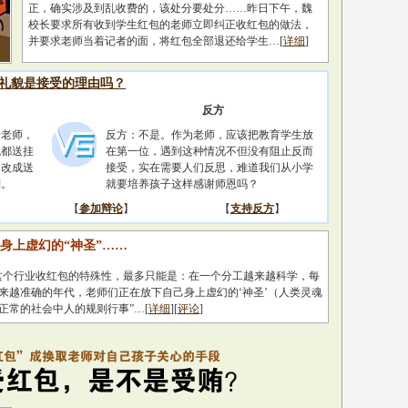
正，确实涉及到乱收费的，该处分要处分……昨日下午，魏
校长要求所有收到学生红包的老师立即纠正收红包的做法，
并要求老师当着记者的面，将红包全部退还给学生…[
详细
]
礼貌是接受的理由吗？
反方
给老师，
反方：不是。作为老师，应该把教育学生放
也都送挂
在第一位，遇到这种情况不但没有阻止反而
是改成送
接受，实在需要人们反思，难道我们从小学
别。
就要培养孩子这样感谢师恩吗？
【
参加辩论
】
【
支持反方
】
身上虚幻的“神圣”……
个行业收红包的特殊性，最多只能是：在一个分工越来越科学，每
来越准确的年代，老师们正在放下自己身上虚幻的‘神圣’（人类灵魂
正常的社会中人的规则行事”…[
详细
][
评论
]