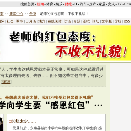
搜狐首页
-
新闻
-
体育
-
娱乐
-
财经
-
IT
-
汽车
-
房产
-
家居
-
女人
-
TV
-
Chi
页
>>
新闻中心
>>
争鸣
：老师的红包态度：不收不礼貌！
国际
|
社会
|
军事
|
日月谈
|
地方
|
在线阅读
|
访谈
|
专题
|
图吧
|
论坛
|
文字版
|
导航
|
RSS
育人，学生表达感恩爱戴本是正常事，可如果这种感恩通过
”有太多理由去送、去收……但不知这些
红包
当中，有多少
[
详细
]
□
30块太少……
元旦前后，永泰县城南小学六年级的老师收取了学生的“感