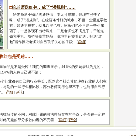
□
给老师送红包，成了“潜规则”……
给老师送小物品沟通感情，本无可厚非，但现在已变了
味，成了“潜规则”。在经济条件好的城市，不但一些重点学校
有，普通学校有，幼儿园里也有。家长们也不再送一些小东
西了，一是体现不出特殊来，二是老师也不满足了，干脆送
钱和手机、项链等贵重物品，暗地里还较着劲送，把送“红
包”当作换取老师对自己孩子关心的手段…[
详细
]
师收红包是受贿……
物品是不是受贿？我们的调查显示，44.6％的受访者认为是的，
32.4％的人称自己说不清；
个行业都有自己的行业特长，既然这个社会其他许多行业的人都在
，与别的一些行业相比较，部分教师觉得心里不平，也利用自己行
…[
详细
][
评论
]
法律解读的不同，对此问题的司法理解存在的争议，是否在一定程
对此问题的部分条款内容的不完善…[
详细
][
评论
]