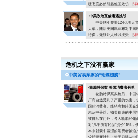
硬态度必然引起他国效仿…[
详
·
中美政治互信遭遇挑战
中美刚刚签署124亿美元
大单，随后美国就宣布对中国
特保，无疑让人难以接受…[
详
危机之下没有赢家
中美贸易摩擦的“蝴蝶翅膀”
·
轮胎特保案 美国消费者买单
轮胎特保案实施后，中国
厂商自然受到了严重的伤害，
国的消费者、经销商和跨国企
未从中受益。物美价廉的中国
被排斥在门外，各大轮胎经销
对“几乎所有轮胎”提价15%，
本来就囊中羞涩的消费者被迫
轮胎更新计划；对于习惯从中