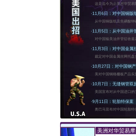
这是迄今为止美对华贸易
·
11月6日：对中国铜版
从中国铜版纸及焦磷酸钾
·
11月5日：从中国油井
对中国输美油井管征收最高
·
11月3日：对中国金
裁定对中国金属丝网托盘实施
·
10月27日：对中国钢
美对中国钢格栅板产品实施
·
10月7日：无缝钢管双
美国宣布对从中国进口的
·
9月11日：轮胎特保案
奥巴马宣布对中国轮胎特
美洲对华贸易摩