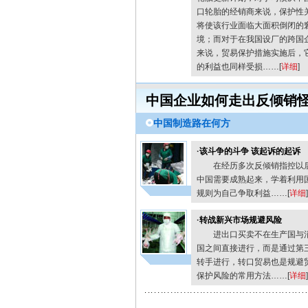
口轮胎的经销商来说，保护性
将使该行业面临大面积倒闭的
境；而对于在我国设厂的跨国
来说，贸易保护措施实施后，
的利益也同样受损……[
详细
]
中国企业如何走出反倾销
中国制造路在何方
·
该斗争的斗争 该起诉的起诉
在经历多次反倾销指控以
中国需要成熟起来，学着利用
规则为自己争取利益……[
详细
]
·
转战新兴市场规避风险
进出口买卖不在生产国与
国之间直接进行，而是通过第
转手进行，转口贸易也是规避
保护风险的常用方法……[
详细
]