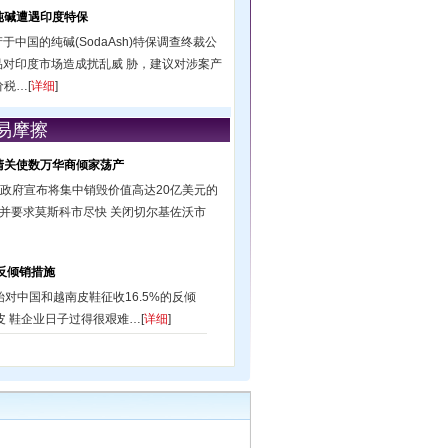
纯碱遭遇印度特保
中国的纯碱(SodaAsh)特保调查终裁公
品对印度市场造成扰乱威 胁，建议对涉案产
税…[
详细
]
易摩擦
色清关使数万华商倾家荡产
斯政府宣布将集中销毁价值高达20亿美元的
，并要求莫斯科市尽快 关闭切尔基佐沃市
反倾销措施
始对中国和越南皮鞋征收16.5%的反倾
 鞋企业日子过得很艰难…[
详细
]