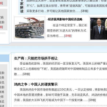
国际经贸关系中，还是要依靠政府以国家整体的力量抗衡：你要不
细
]
家
不“仁”。如果立场太软弱，将带来“道德风险”，可能鼓励美国批
解
读
采取更多行动，并可能让其他国家效仿……[
详细
]
贸易
·
经济困局影响中国经济战略
轮胎
在这个特定背景下，我们长
细
]
期坚持的“大进大出”的增长方式
应当终结……[
详细
]
生产商：只能把市场拱手相让
受金融危机影响，美国的经济就一直没恢复元气。美国本土的钢产量减
铁企业工人也都纷纷“下岗”。美国政府随即对中国钢铁制品公布多个反倾
轮胎
败……[
详细
]
但美
业也
鸡肉之争：中国人的谨慎警示
轮胎
美国肉鸡在中国市场销售额超过10亿美元，一旦认定倾销，将影响美国
商将
中国本地的普通消费者，影响可谓微乎其微，无非就是凤爪、鸡汤的价格
使得
升级，美国的大豆和飞机可能成为中国下一个报复对象……[
详细
]
推迟
国进