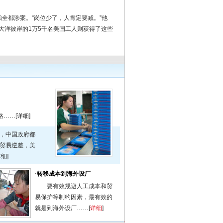
全都涉案。“岗位少了，人肯定要减。”他
大洋彼岸的1万5千名美国工人则获得了这些
……[
详细
]
，中国政府都
贸易逆差，美
详细
]
·
转移成本到海外设厂
要有效规避人工成本和贸
易保护等制约因素，最有效的
就是到海外设厂……[
详细
]