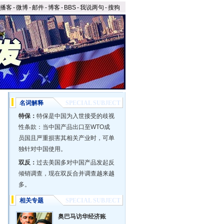
播客
-
微博
-
邮件
-
博客
-
BBS
-
我说两句
-
搜狗
名词解释
SPECIAL SUBJECT
特保：
特保是中国为入世接受的歧视
性条款：当中国产品出口至WTO成
员国且严重损害其相关产业时，可单
独针对中国使用。
双反：
过去美国多对中国产品发起反
倾销调查，现在双反合并调查越来越
多。
相关专题
SPECIAL SUBJECT
奥巴马访华经济账