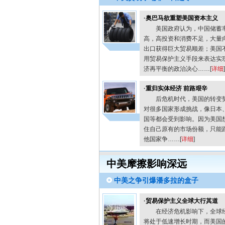
·
奥巴马欲重塑美国资本主义
美国政府认为，中国储蓄
高，高投资和消费不足，大量
出口获得巨大贸易顺差；美国
用贸易保护主义手段来表达实
济再平衡的政治决心……[
详细
]
·
重归实体经济 前路艰辛
后危机时代，美国的转变
对很多国家形成挑战，像日本
国等都会受到影响。因为美国
住自己原有的市场份额，只能
他国家争……[
详细
]
中美摩擦影响深远
中美之争引爆潘多拉的盒子
·
贸易保护主义全球大行其道
在经济危机影响下，全球
将处于低速增长时期，而美国