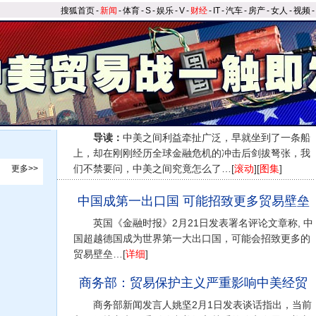
搜狐首页
-
新闻
-
体育
-
S
-
娱乐
-
V
-
财经
-
IT
-
汽车
-
房产
-
女人
-
视频
-
导读：
中美之间利益牵扯广泛，早就坐到了一条船
上，却在刚刚经历全球金融危机的冲击后剑拔弩张，我
们不禁要问，中美之间究竟怎么了…[
滚动
][
图集
]
更多>>
中国成第一出口国 可能招致更多贸易壁垒
英国《金融时报》2月21日发表署名评论文章称, 中
国超越德国成为世界第一大出口国，可能会招致更多的
贸易壁垒…[
详细
]
商务部：贸易保护主义严重影响中美经贸
商务部新闻发言人姚坚2月1日发表谈话指出，当前