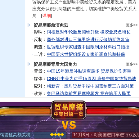
贸易保护主义严重影响中美经贸关系的稳定发展，美方
应充分认识到问题的严重性，切实维护中美经贸关系大
局…[
详细
]
贸易摩擦愈演愈烈
更多>>
·
影响：
阿根廷对华轮胎反倾销升级 橡胶业恐负增长
·
反制：
商务部对进口三氯甲烷进行反倾销期终复审
·
调查：
世贸组织专家组查中国限制原材料出口指控
·
上诉：
中国要求世贸组织设专家组调查轮胎特保
贸易摩擦背后大国角力
更多>>
·
背景：
中国15年遭反补贴调查最多 贸易保护伤害重
·
媒体：
CNN列中美为对手15原因 廉价中国货致贸易战
·
应对：
梅新育：应对贸易争端中国需制定三方面对策
·
政策：
奥巴马访华前贸易摩擦频发 意在施压人民币
国钢管征高额关税
·
11月6日：对美国进口车进行双反