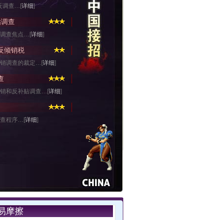
反调查…[
详细
]
贴调查
调查焦点…[
详细
]
反倾销税
销调查的裁定…[
详细
]
查
销和反补贴调查…[
详细
]
查程序…[
详细
]
易摩擦