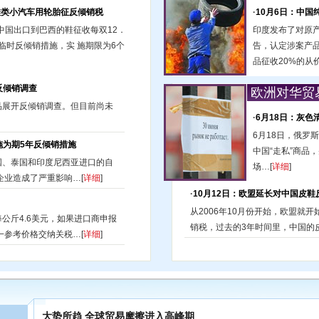
鞋类小汽车用轮胎征反倾销税
·
10月6日：中国
中国出口到巴西的鞋征收每双12．
印度发布了对原产于
临时反倾销措施，实 施期限为6个
告，认定涉案产
品征收20%的从价
反倾销调查
欧洲对华贸
品展开反倾销调查。但目前尚未
·
6月18日：灰
6月18日，俄罗
施为期5年反倾销措施
中国“走私”商品
国、泰国和印度尼西亚进口的自
场…[
详细
]
企业造成了严重影响…[
详细
]
·
10月12日：欧盟延长对中国皮鞋
从2006年10月份开始，欧盟就开
公斤4.6美元，如果进口商申报
销税，过去的3年时间里，中国的皮
一参考价格交纳关税…[
详细
]
大势所趋 全球贸易摩擦进入高峰期