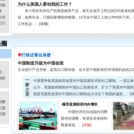
为什么美国人要动我的工作？
关税
朱小军的车间生产的都是输美产品，每天从他手上经过的200多条轮胎
窘
企业
说，如果失业，只能回家继续种柑橘。10万名中国工人忧心忡忡的下岗，
它们
工作机会……[
详细
]
怪圈
打铁还要自身硬
中国制造升级为中国创造
主动进行产业升级，提高出口附加值，这才是中国跻身经济强国的必由之路
后，
国际
一
中国需争取美国政府放宽对中国高新技术的出口限制。一直以来
家
认为，美国政府限制对中国出口高新技术，扩大了美国对中国的
之
言
国是否愿意放宽对中国的出口限制这才决定了美国的诚意……[
消费
·
领导亚洲经济内向增长
三国
中国经济向拉动国内消费
贸易
需求的调整，有望在未来得到
显著体现……[
详细
]