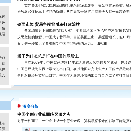
世界各国都远没摆脱金融危机带来的深重影响，在全球贸易萎缩、经济
纷纷树起保护本土贸易的旗帜，从而导致全球贸易摩擦进入新一轮高峰期
率过
向外
铤而走险 贸易争端背后主打政治牌
不惜
美国频繁对中国挥舞“贸易大棒”，实质是将国内政治经济矛盾“国际贸
现经
反思危机的根源，中国成了替罪羊。目前美国进出口虽缓慢增长，但10
面，进一步加大了要求限制中国产品输美的压力……[
详细
]
板子为什么总是打在中国的屁股上
势必
早在2008年，中国就已连续14年成为遭遇反倾销最多的成员，连续
、德
中国已经成为世界上最大的出口国。在其他国家完成生产加工的产品最终
想保
跟其
是针对最终环节的出口方。中国作为最终环节的出口方自然成了被打击目标
深度分析
中国个别行业或面临灭顶之灾
对于一种商品，一个企业或一个行业来说，贸易摩擦带来的影响可能是灾难
经济
的强
专