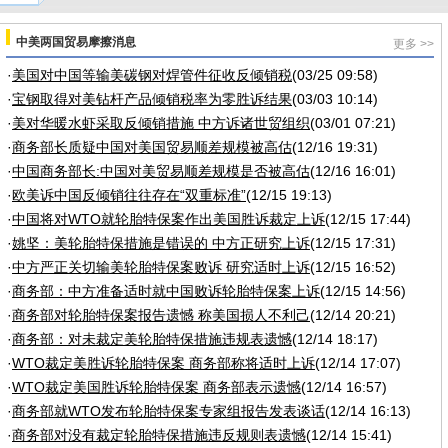
中美两国贸易摩擦消息
更多 >>
·
美国对中国等输美碳钢对焊管件征收反倾销税
(03/25 09:58)
·
宝钢取得对美钻杆产品倾销税率为零胜诉结果
(03/03 10:14)
·
美对华暖水虾采取反倾销措施 中方诉诸世贸组织
(03/01 07:21)
·
商务部长质疑中国对美国贸易顺差规模被高估
(12/16 19:31)
·
中国商务部长:中国对美贸易顺差规模是否被高估
(12/16 16:01)
·
欧美诉中国反倾销往往存在“双重标准”
(12/15 19:13)
·
中国将对WTO就轮胎特保案作出美国胜诉裁定上诉
(12/15 17:44)
·
姚坚：美轮胎特保措施是错误的 中方正研究上诉
(12/15 17:31)
·
中方严正关切输美轮胎特保案败诉 研究适时上诉
(12/15 16:52)
·
商务部：中方准备适时就中国败诉轮胎特保案上诉
(12/15 14:56)
·
商务部对轮胎特保案报告遗憾 称美国损人不利己
(12/14 20:21)
·
商务部：对未裁定美轮胎特保措施违规表遗憾
(12/14 18:17)
·
WTO裁定美胜诉轮胎特保案 商务部称将适时上诉
(12/14 17:07)
·
WTO裁定美国胜诉轮胎特保案 商务部表示遗憾
(12/14 16:57)
·
商务部就WTO发布轮胎特保案专家组报告发表谈话
(12/14 16:13)
·
商务部对没有裁定轮胎特保措施违反规则表遗憾
(12/14 15:41)