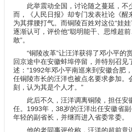
此举震动全国，讨论随之蔓延，不少
而，《人民日报》却专门发表社论《醒
为其撑腰打气。而铜陵百姓对这位“娃娃
逐渐认可，评价他“聪明能干、思维超
敢”。
“铜陵改革”让汪洋获得了邓小平的赏
回京途中在安徽蚌埠停留，并特别召见
述：“1992年邓小平南巡来到安徽合肥
任铜陵市长的汪洋也被点名要求参加。
刻，认为其是个人才。”
此后不久，汪洋调离铜陵，担任安徽
任。1993年，38岁的汪洋出任安徽省
年轻的副省长，并继而进入省委常委。
他的老同事评价称，汪洋的超前意识