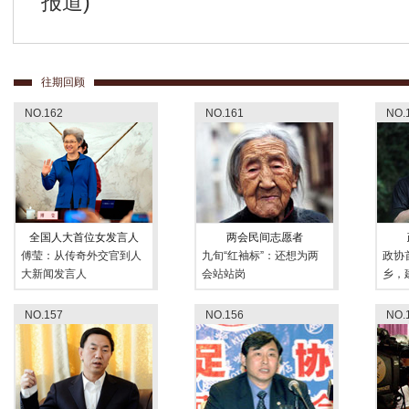
报道)
往期回顾
NO.162
NO.161
NO.
全国人大首位女发言人
两会民间志愿者
傅莹：从传奇外交官到人
九旬“红袖标”：还想为两
政协
大新闻发言人
会站站岗
乡，
NO.157
NO.156
NO.