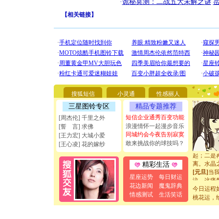
·
诡秘莫测：二战五大未解之谜
【
相关链接
】
[圣诞节]
你太多，
要平安！
[圣诞节]
能正大光明
搜狐短信
小灵通
性感丽人
天都要快
[圣诞节]
三星图铃专区
精品专题推荐
如意,快乐
短信企业通秀百变功能
[周杰伦] 千里之外
[元旦]
看
浪漫情怀一起漫步音乐
[誓 言] 求佛
断电。爱
同城约会今夜告别寂寞
[王力宏] 大城小爱
你是我专
敢来挑战你的球技吗？
[王心凌] 花的嫁纱
[元旦]
如
起；二是
离。水晶
精彩生活
[元旦]
当
星座运势
每日财运
泣，这痛
花边新闻
魔鬼辞典
卖了。水
今日运程
情感测试
生活笑话
[春节]
风
桃花运，
颜！冬去
道一声平