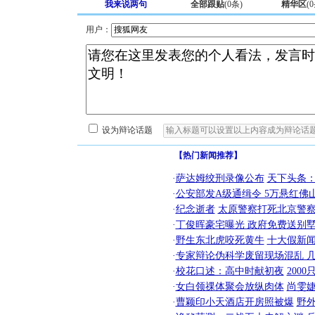
我来说两句
全部跟贴
(
0
条)
精华区
(
0
用户：
设为辩论话题
【热门新闻推荐】
·
萨达姆绞刑录像公布
天下头条
·
公安部发A级通缉令 5万悬红佛山
·
纪念逝者
太原警察打死北京警察
·
丁俊晖豪宅曝光 政府免费送别墅
·
野生东北虎咬死黄牛
十大假新
·
专家辩论伪科学废留现场混乱 几
·
校花口述：高中时献初夜
200
·
女白领祼体聚会放纵肉体
尚雯婕
·
曹颖印小天酒店开房照被爆
野