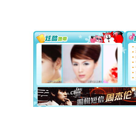
[春节]
传
片叶子是
送你一棵
[圣诞节]
你太多，
要平安！
[圣诞节]
能正大光明
天都要快
[圣诞节]
如意,快乐
[元旦]
看
断电。爱
你是我专
[元旦]
如
起；二是
离。水晶
[元旦]
当
泣，这痛
卖了。水
[春节]
风
颜！冬去
道一声平
[春节]
传
片叶子是
送你一棵