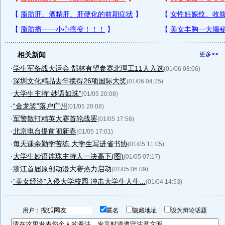
相关新闻
更多>>
·
学生军备战大运会 郜林有望参赛北理工11人入选
(01/06 08:06)
·
深圳文化精品去年揽得26项国际大奖
(01/06 04:25)
·
大学生主持“妙语如珠”
(01/05 20:08)
·
“金龙奖”落户广州
(01/05 20:08)
·
军警散打精英大赛首轮战罢
(01/05 17:56)
·
北京电台提前闹新春
(01/05 17:01)
·
每天课余勤学苦练 大学生写进省书协
(01/05 11:05)
·
大学生妙语连珠主持人一决高下(图)
(01/05 07:17)
·
浙江首届原创动漫大赛热力启动
(01/05 06:09)
·
“美女经济”入侵大学校园 冲击大学生人生...
(01/04 14:53)
用户：
匿名
隐藏地址
设为辩论话题