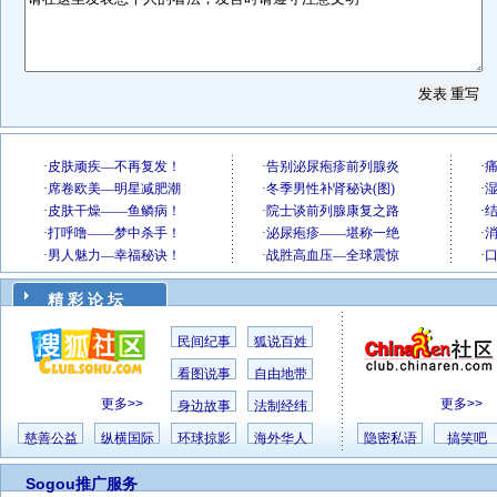
精 彩 论 坛
民间纪事
狐说百姓
看图说事
自由地带
更多>>
更多>>
身边故事
法制经纬
慈善公益
纵横国际
环球掠影
海外华人
隐密私语
搞笑吧
Sogou推广服务