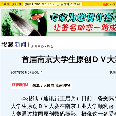
搜狐
ChinaRen
17173
焦点房地产
搜狗
新闻
-
体
新闻中心
>
综合
首届南京大学生原创ＤＶ大
2007年01月07日06:44
[
我来
来源：人民网-江南时报
本报讯（通讯员王启兵）日前，备受瞩
大学生原创ＤＶ大赛在南京工业大学顺利落
大赛通过校园原创数码摄影、摄像这一备受