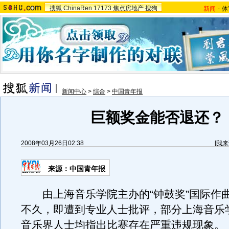
搜狐
ChinaRen
17173
焦点房地产
搜狗
新闻
-
体
新闻中心
>
综合
>
中国青年报
巨额奖金能否退还？
2008年03月26日02:38
[
我来
来源：中国青年报
由上海音乐学院主办的“钟鼓奖”国际作
不久，即遭到专业人士批评，部分上海音乐
音乐界人士均指出比赛存在严重违规现象。（