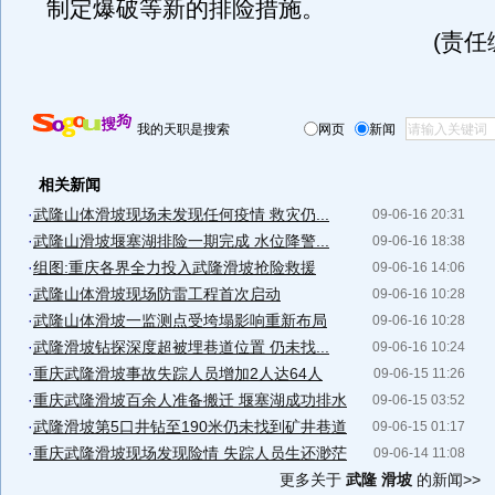
制定爆破等新的排险措施。
(责任
我的天职是搜索
网页
新闻
相关新闻
·
武隆山体滑坡现场未发现任何疫情 救灾仍...
09-06-16 20:31
·
武隆山滑坡堰塞湖排险一期完成 水位降警...
09-06-16 18:38
·
组图:重庆各界全力投入武隆滑坡抢险救援
09-06-16 14:06
·
武隆山体滑坡现场防雷工程首次启动
09-06-16 10:28
·
武隆山体滑坡一监测点受垮塌影响重新布局
09-06-16 10:28
·
武隆滑坡钻探深度超被埋巷道位置 仍未找...
09-06-16 10:24
·
重庆武隆滑坡事故失踪人员增加2人达64人
09-06-15 11:26
·
重庆武隆滑坡百余人准备搬迁 堰塞湖成功排水
09-06-15 03:52
·
武隆滑坡第5口井钻至190米仍未找到矿井巷道
09-06-15 01:17
·
重庆武隆滑坡现场发现险情 失踪人员生还渺茫
09-06-14 11:08
更多关于
武隆 滑坡
的新闻>>