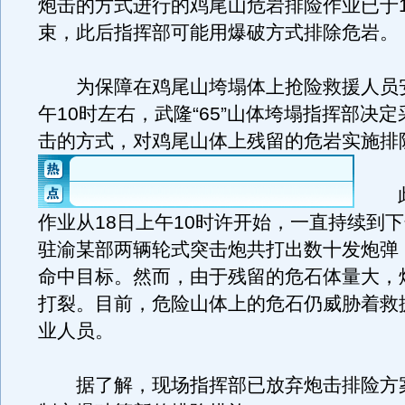
炮击的方式进行的鸡尾山危岩排险作业已于1
束，此后指挥部可能用爆破方式排除危岩。
为保障在鸡尾山垮塌体上抢险救援人员安
午10时左右，武隆“65”山体垮塌指挥部决
击的方式，对鸡尾山体上残留的危岩实施排
此
作业从18日上午10时许开始，一直持续到下
驻渝某部两辆轮式突击炮共打出数十发炮弹
命中目标。然而，由于残留的危石体量大，
打裂。目前，危险山体上的危石仍威胁着救
业人员。
据了解，现场指挥部已放弃炮击排险方