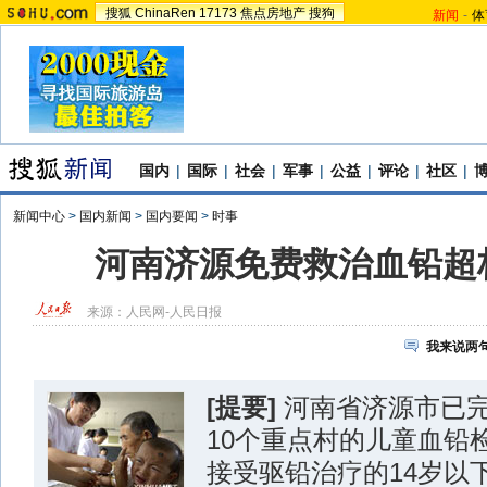
搜狐
ChinaRen
17173
焦点房地产
搜狗
新闻
-
体
国内
|
国际
|
社会
|
军事
|
公益
|
评论
|
社区
|
新闻中心
>
国内新闻
>
国内要闻
>
时事
河南济源免费救治血铅超标
来源：
人民网-人民日报
我来说两
[提要]
河南省济源市已完
10个重点村的儿童血铅
接受驱铅治疗的14岁以下