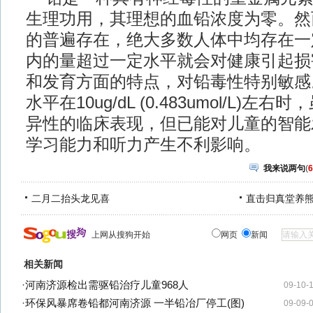
生理功用，其理想的血铅浓度为零。然
的普遍存在，绝大多数人体中均存在一
内的量超过一定水平就会对健康引起损
和发育方面的特点，对铅毒性特别敏感
水平在10ug/dL (0.483umol/L)
异性的临床表现，但已能对儿童的智能
学习能力和听力产生不利影响。
我来说两句
(
6
二月二抬头龙见喜
直击归真堂养
上网从搜狗开始
网页
新闻
相关新闻
·
河南济源检出需驱铅治疗儿童968人
09-10-
·
环保风暴席卷铅都河南济源 一半铅冶厂停工(图)
09-09-