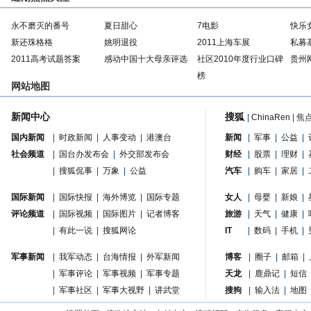
永不磨灭的番号
夏日甜心
7电影
快乐
新还珠格格
姚明退役
2011上海车展
私募
2011高考试题答案
感动中国十大母亲评选
社区2010年度行业口碑
贵州
榜
网站地图
新闻中心
搜狐
|
ChinaRen
|
焦
国内新闻
|
时政新闻
|
人事变动
|
港澳台
新闻
|
军事
|
公益
|
社会频道
|
国台办发布会
|
外交部发布会
财经
|
股票
|
理财
|
|
搜狐侃事
|
万象
|
公益
汽车
|
购车
|
家居
|
国际新闻
|
国际快报
|
海外博览
|
国际专题
女人
|
母婴
|
新娘
|
评论频道
|
国际视频
|
国际图片
|
记者博客
旅游
|
天气
|
健康
|
|
有此一说
|
搜狐网论
IT
|
数码
|
手机
|
军事新闻
|
我军动态
|
台海情报
|
外军新闻
博客
|
圈子
|
邮箱
|
|
军事评论
|
军事视频
|
军事专题
天龙
|
鹿鼎记
|
短信
|
军事社区
|
军事大视野
|
讲武堂
搜狗
|
输入法
|
地图