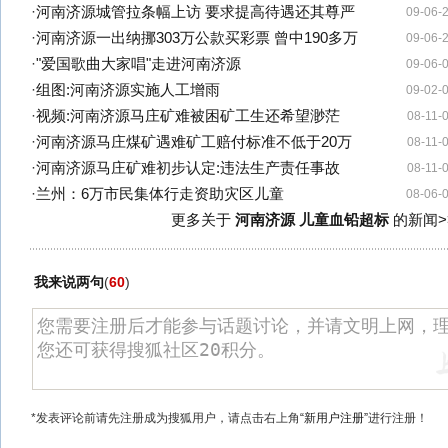
·
河南济源城管拉条幅上访 要求提高待遇还其尊严
09-06-
·
河南济源一出纳挪303万公款买彩票 曾中190多万
09-06-
·
"爱国歌曲大家唱"走进河南济源
09-06-
·
组图:河南济源实施人工增雨
09-02-
·
视频:河南济源马庄矿难被困矿工生还希望渺茫
08-11-
·
河南济源马庄煤矿遇难矿工赔付标准不低于20万
08-11-
·
河南济源马庄矿难初步认定:违法生产责任事故
08-11-
·
兰州：6万市民集体行走资助灾区儿童
08-06-
更多关于
河南济源 儿童血铅超标
的新闻>
我来说两句
(
60
)
*发表评论前请先注册成为搜狐用户，请点击右上角
“新用户注册”
进行注册！