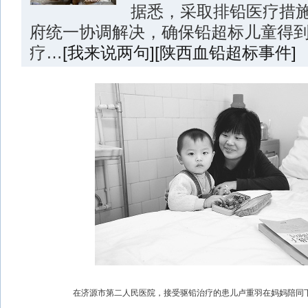
据悉，采取排铅医疗措
府统一协调解决，确保铅超标儿童得
疗…
[我来说两句]
[陕西血铅超标事件]
在济源市第二人民医院，接受驱铅治疗的患儿卢重羽在妈妈陪同下