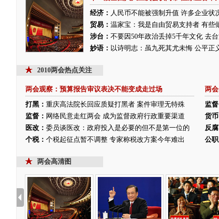
经济：
人民币不能被强制升值
许多企业状
贸易：
温家宝：我是自由贸易支持者 有些
涉台：
不要因50年政治丢掉5千年文化 去
妙语：
以诗明志：虽九死其尤未悔
公平正
2010两会热点关注
两会观察：预算报告审议表决不能变成走过场
两会
打黑：
重庆高法院长回应质疑打黑者 案件审理无特殊
监督
监督：
网络民意走红两会 成为监督政府行政重要渠道
货币
医改：
委员谈医改：政府投入是必要的但不是第一位的
反腐
个税：
个税起征点暂不调整 专家称税改方案今年难出
公职
两会高清图