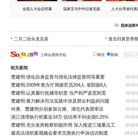
全国人大会议闭幕
温家宝与中外记者见面
人大台湾省代表
我来说两
二月二抬头龙见喜
直击归真堂养
上网从搜狗开始
网页
新闻
相关新闻
·
曹建明:强化自身监督与强化法律监督同等重要
10-03-
·
曹建明:2009年查办厅局级官员204人 省部级8人
10-03-
·
曹建明:认真履行批捕等职责 当严则严该宽则宽
10-03-
·
曹建明:着力解决司法实践中涉及群众利益的问题
10-03-
·
何勇、曹建明分别参加云南、湖北代表团审议
10-03-
·
浙江清理执行积案近34万 信访率不到全国0.25%
10-03-
·
曹建明:充分发挥检察职能作用 深入推进三项重点工
10-03-
·
最高法清积案视频会要求完善执行申诉信访制度
09-12-