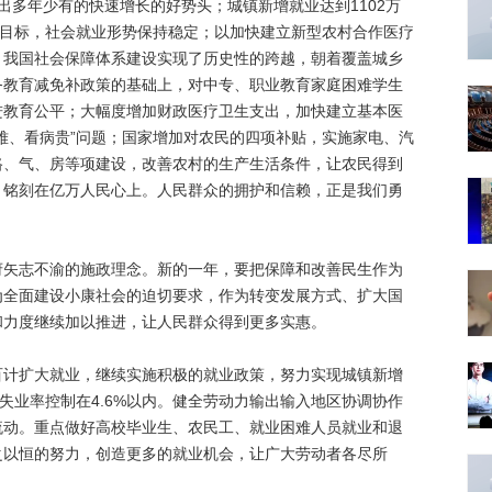
呈现出多年少有的快速增长的好势头；城镇新增就业达到1102万
业目标，社会就业形势保持稳定；以加快建立新型农村合作医疗
，我国社会保障体系建设实现了历史性的跨越，朝着覆盖城乡
务教育减免补政策的基础上，对中专、职业教育家庭困难学生
进教育公平；大幅度增加财政医疗卫生支出，加快建立基本医
难、看病贵”问题；国家增加对农民的四项补贴，实施家电、汽
路、气、房等项建设，改善农村的生产生活条件，让农民得到
，铭刻在亿万人民心上。人民群众的拥护和信赖，正是我们勇
志不渝的施政理念。新的一年，要把保障和改善民生作为
为全面建设小康社会的迫切要求，作为转变发展方式、扩大国
和力度继续加以推进，让人民群众得到更多实惠。
扩大就业，继续实施积极的就业政策，努力实现城镇新增
记失业率控制在4.6%以内。健全劳动力输出输入地区协调协作
流动。重点做好高校毕业生、农民工、就业困难人员就业和退
之以恒的努力，创造更多的就业机会，让广大劳动者各尽所