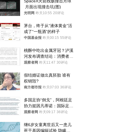
SpaceX火箭残骸撞击月球
 月面出现撞击坑(图)
光明网
昨天10:55
20评论
茅台，终于从“液体黄金”活
成了“一瓶酒”的样子
中国基金报
昨天00:15
55评论
桃酥中吃出金属牙冠？泸溪
河发布调查结论：消费者已
澄清，所发视频情况不属实
观察者网
昨天11:47
30评论
假结婚证做出真胚胎 谁有
权销毁?
南方都市报
昨天07:03
36评论
多国足协“倒戈”，阿根廷足
协力挺因凡蒂诺：国际足联
今后应继续在其领导下前行
观察者网
昨天09:17
36评论
继6岁女童离世后又一患儿
：拍客
两会幕后的女性工作者
两会花絮:调皮的春风
李鹏女儿跳拉
死于基因编辑试验 隐瞒一