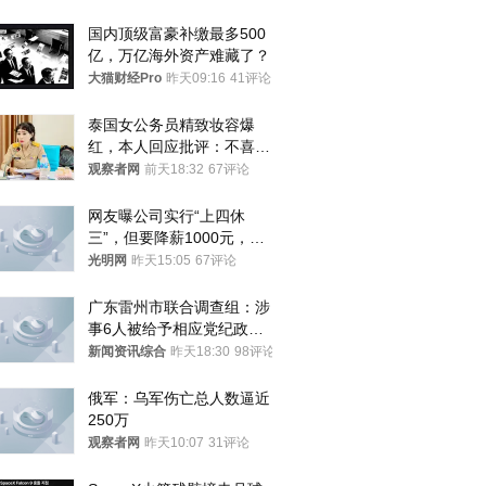
国内顶级富豪补缴最多500
亿，万亿海外资产难藏了？
大猫财经Pro
昨天09:16
41评论
泰国女公务员精致妆容爆
红，本人回应批评：不喜欢
就别看
观察者网
前天18:32
67评论
网友曝公司实行“上四休
三”，但要降薪1000元，不
接受只能辞职
光明网
昨天15:05
67评论
广东雷州市联合调查组：涉
事6人被给予相应党纪政务
处分和组织处理
新闻资讯综合
昨天18:30
98评论
俄军：乌军伤亡总人数逼近
250万
观察者网
昨天10:07
31评论