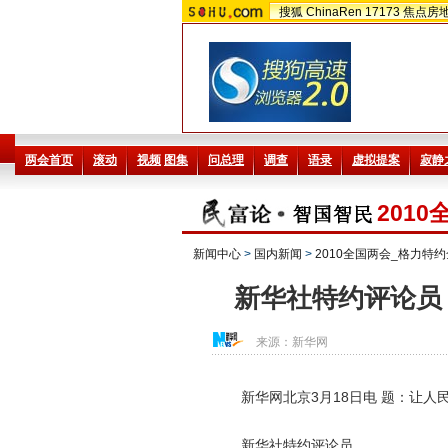
搜狐
ChinaRen
17173
焦点房
201
新闻中心
>
国内新闻
>
2010全国两会_格力特
新华社特约评论员
来源：
新华网
新华网北京3月18日电 题：让人
新华社特约评论员