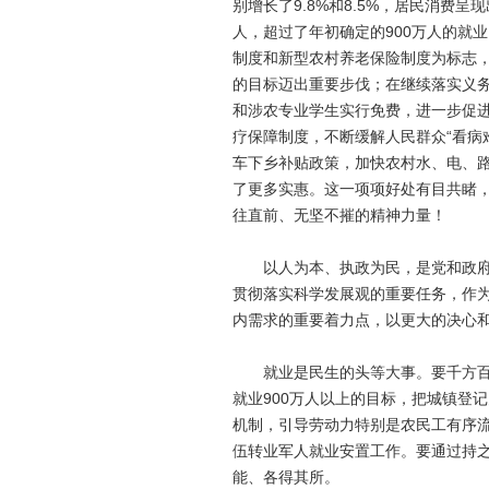
别增长了9.8%和8.5%，居民消费
人，超过了年初确定的900万人的就
制度和新型农村养老保险制度为标志
的目标迈出重要步伐；在继续落实义
和涉农专业学生实行免费，进一步促
疗保障制度，不断缓解人民群众“看病
车下乡补贴政策，加快农村水、电、
了更多实惠。这一项项好处有目共睹
往直前、无坚不摧的精神力量！
以人为本、执政为民，是党和政府矢
贯彻落实科学发展观的重要任务，作
内需求的重要着力点，以更大的决心
就业是民生的头等大事。要千方百计
就业900万人以上的目标，把城镇登
机制，引导劳动力特别是农民工有序
伍转业军人就业安置工作。要通过持
能、各得其所。