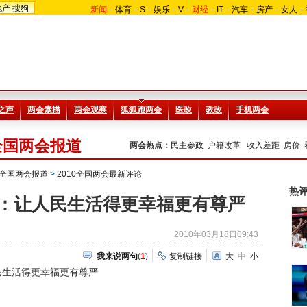
地产
搜狗
新闻
-
体育
-
S
-
娱乐
-
V
-
财经
-
IT
-
汽车
-
房产
-
女人
-
0全国两会报道
两会热点：
民主参政
户籍改革
收入差距
房价
约全国两会报道
>
2010全国两会最新评论
热
：让人民生活得更幸福更有尊严
2010年03月18日09:43
我来说两句
(
1
)
复制链接
大
中
小
民生活得更幸福更有尊严