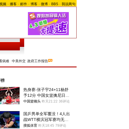
视频
-
播客
-
邮件
-
博客
-
微博
-
BBS
-
我说两句
看病难
中美外交
政府工作报告
评榜
热身赛-张子宇24+11杨舒
予12分 中国女篮擒尼日利
亚
中国篮镜头
昨天21:22
36评论
国乒男单全军覆没！4人出
战WTT横滨冠军赛均无缘
八强
搜狐体育
昨天18:45
79评论