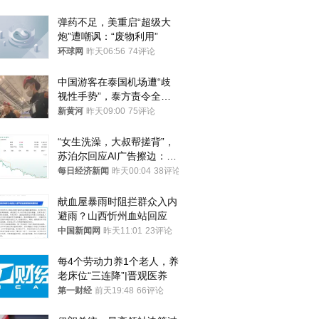
弹药不足，美重启“超级大
炮”遭嘲讽：“废物利用”
环球网
昨天06:56
74评论
中国游客在泰国机场遭“歧
视性手势”，泰方责令全面
调查，对责任人采取最严厉
新黄河
昨天09:00
75评论
处分
“女生洗澡，大叔帮搓背”，
苏泊尔回应AI广告擦边：视
频全下架，已强化内容管理
每日经济新闻
昨天00:04
38评论
与审核
献血屋暴雨时阻拦群众入内
避雨？山西忻州血站回应
中国新闻网
昨天11:01
23评论
每4个劳动力养1个老人，养
老床位“三连降”|晋观医养
第一财经
前天19:48
66评论