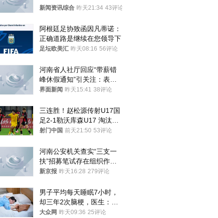
新闻资讯综合
昨天21:34
43评论
阿根廷足协致函因凡蒂诺：
正确道路是继续在您领导下
足坛欧美汇
昨天08:16
56评论
河南省人社厅回应“带薪错
峰休假通知”引关注：表述
不够准确，待修改后印发
界面新闻
昨天15:41
38评论
三连胜！赵松源传射U17国
足2-1勒沃库森U17 淘汰赛
将战河床
射门中国
前天21:50
53评论
河南公安机关查实“三支一
扶”招募笔试存在组织作弊
犯罪行为
新京报
昨天16:28
279评论
男子平均每天睡眠7小时，
却三年2次脑梗，医生：这
样睡觉更伤身
大众网
昨天09:36
25评论