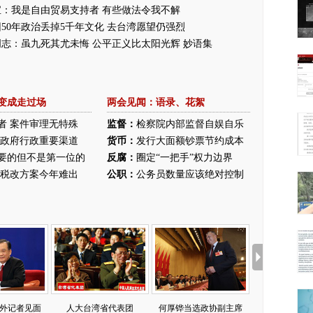
宝：我是自由贸易支持者 有些做法令我不解
50年政治丢掉5千年文化 去台湾愿望仍强烈
明志：虽九死其尤未悔
公平正义比太阳光辉
妙语集
变成走过场
两会见闻：
语录
、
花絮
者 案件审理无特殊
监督：
检察院内部监督自娱自乐
督政府行政重要渠道
货币：
发行大面额钞票节约成本
要的但不是第一位的
反腐：
圈定“一把手”权力边界
称税改方案今年难出
公职：
公务员数量应该绝对控制
外记者见面
人大台湾省代表团
何厚铧当选政协副主席
两会花絮