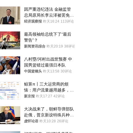
因严重违纪违法 金融监管
总局原局长李云泽被罢免全
国人大代表
经济观察报
昨天16:24
113评论
最高领袖给总统下了“最后
警告”？
新闻资讯综合
昨天20:19
38评论
八村塁/河村出战世预赛 中
国男篮错过最强日本队
中国篮镜头
昨天13:58
30评论
鲸算π丨三大运营商的烦
恼：用户流量越用越多，收
入却越来越少
新京报
昨天17:27
42评论
大决战来了，朝鲜导弹部队
赴俄，普京新设特殊兵种，
76岁老将扛旗
虚怀论语
昨天10:28
26评论