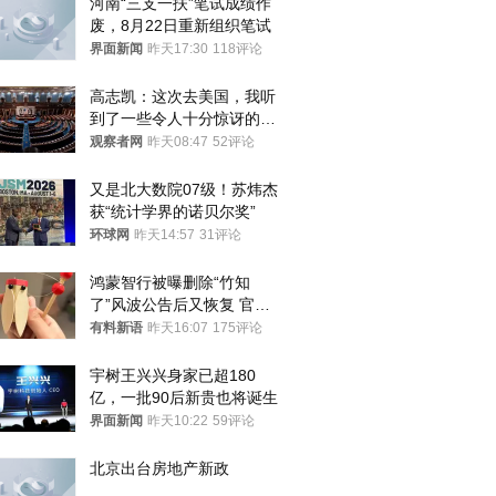
河南“三支一扶”笔试成绩作
废，8月22日重新组织笔试
界面新闻
昨天17:30
118评论
高志凯：这次去美国，我听
到了一些令人十分惊讶的消
息
观察者网
昨天08:47
52评论
又是北大数院07级！苏炜杰
获“统计学界的诺贝尔奖”
环球网
昨天14:57
31评论
鸿蒙智行被曝删除“竹知
了”风波公告后又恢复 官媒
曾力挺：劝华为要大度的，
有料新语
昨天16:07
175评论
你们适不适合？
宇树王兴兴身家已超180
亿，一批90后新贵也将诞生
界面新闻
昨天10:22
59评论
北京出台房地产新政