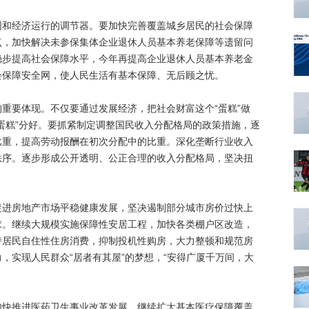
经济运行的调节器。要加快完善覆盖城乡居民的社会保障
点，加快解决未参保集体企业退休人员基本养老保障等遗留问
稳步提高社会保障水平，今年再提高企业退休人员基本养老金
会保障安全网，使人民生活有基本保障、无后顾之忧。
要体现。不仅要通过发展经济，把社会财富这个“蛋糕”做
蛋糕”分好。要抓紧制定调整国民收入分配格局的政策措施，逐
比重，提高劳动报酬在初次分配中的比重。深化垄断行业收入
秩序。逐步形成公开透明、公正合理的收入分配格局，坚决扭
房地产市场平稳健康发展，坚决遏制部分城市房价过快上
求。继续大规模实施保障性安居工程，加快各类棚户区改造，
持居民自住性住房消费，抑制投机性购房，大力整顿和规范房
，实现人民群众“居者有其屋”的梦想，“安得广厦千万间，大
推进医药卫生事业改革发展，继续扩大基本医疗保障覆盖