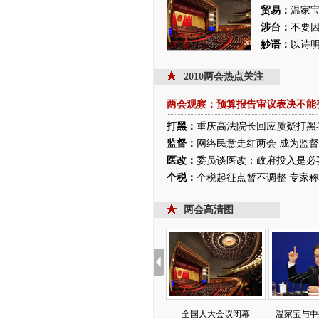
贸易：
温家
涉台：
不要因
妙语：
以诗
2010两会热点关注
两会观察：预算报告审议表决不能
打黑：
重庆高法院长回应质疑打黑
监督：
网络民意走红两会 成为监
医改：
委员谈医改：政府投入是必
个税：
个税起征点暂不调整 专家
两会高清图
全国人大会议闭幕
温家宝与中