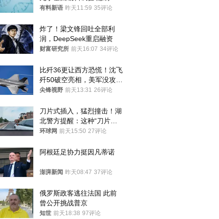
年才对外披露
有料新语
昨天11:59
35评论
炸了！梁文锋回吐全部利
润，DeepSeek重启融资
财富研究所
前天16:07
34评论
比歼36更让西方恐慌！沈飞
歼50破空亮相，美军没攻克
的技术被拿下
尖锋视野
前天13:31
26评论
刀片式插入，猛烈撞击！湖
北警方提醒：这种“刀片超
车”，太危险了
环球网
前天15:50
27评论
阿根廷足协力挺因凡蒂诺
澎湃新闻
昨天08:47
37评论
俄罗斯政客逃往法国 此前
曾公开挑战普京
知世
前天18:38
97评论