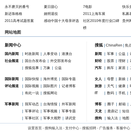
永不磨灭的番号
夏日甜心
7电影
快乐
新还珠格格
姚明退役
2011上海车展
私募
2011高考试题答案
感动中国十大母亲评选
社区2010年度行业口碑
贵州
榜
网站地图
新闻中心
搜狐
|
ChinaRen
|
焦
国内新闻
|
时政新闻
|
人事变动
|
港澳台
新闻
|
军事
|
公益
|
社会频道
|
国台办发布会
|
外交部发布会
财经
|
股票
|
理财
|
|
搜狐侃事
|
万象
|
公益
汽车
|
购车
|
家居
|
国际新闻
|
国际快报
|
海外博览
|
国际专题
女人
|
母婴
|
新娘
|
评论频道
|
国际视频
|
国际图片
|
记者博客
旅游
|
天气
|
健康
|
|
有此一说
|
搜狐网论
IT
|
数码
|
手机
|
军事新闻
|
我军动态
|
台海情报
|
外军新闻
博客
|
圈子
|
邮箱
|
|
军事评论
|
军事视频
|
军事专题
天龙
|
鹿鼎记
|
短信
|
军事社区
|
军事大视野
|
讲武堂
搜狗
|
输入法
|
地图
设置首页
-
搜狗输入法
-
支付中心
-
搜狐招聘
-
广告服务
-
客服中心