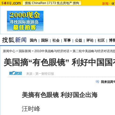
搜狐
ChinaRen
17173
焦点房地产
搜狗
新闻
-
体
国内
|
国际
|
社会
|
军事
|
公益
|
评论
|
社区
|
博
新闻中心
>
国际新闻
>
2010中美战略与经济对话
>
第二轮中美战略与经济对话消
美国摘“有色眼镜” 利好中国
来源：
第一财经日报
我来说两
美摘有色眼镜 利好国企出海
汪时峰