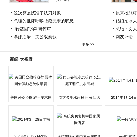
这次算是找准了试刀对象
原来校服可
总理的批评呼唤隐藏无奈的叹息
姑娘拍照太
“转基因”的科研评审
总结：女人
李娜之争，关公战秦琼
网友评论：
更多 >>
新闻·大视野
美国民众抬棺游行 要求国
南方各地水患横行 长江漓
2014年4月14
会弹劾总统特朗普
江湘江洪水围城
2014年3月28日午报
马航失联客机中国家属换酒
一段“沫”路