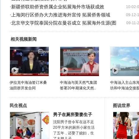
·
新疆侨联助侨资侨属企业拓展海外市场获成效
10-02-
·
上海闵行区侨办大力推进海外宣传 拓展侨务领域
09-12-
·
北京华文学院泰国分院在曼谷成立 拓展海外生源(图
09-11-
相关视频新闻
伊拉克中海油签订米桑
中海油与英天然气集团
中海油入主山东海
油田群开发合同
签署20年期液化天然..
坊和中海油交接
民生视点
图说世界
男子在厕所娶妻生子
沈阳男子曾令军在这不足
20平方米的厕所小家生活
了五年，还娶了媳妇，生
了大胖儿子……