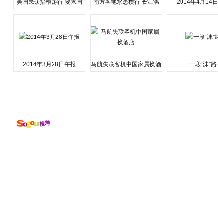
美国民众抬棺游行 要求国
南方各地水患横行 长江漓
2014年4月14
会弹劾总统特朗普
江湘江洪水围城
2014年3月28日午报
马航失联客机中国家属换酒
一段“沫”路
店