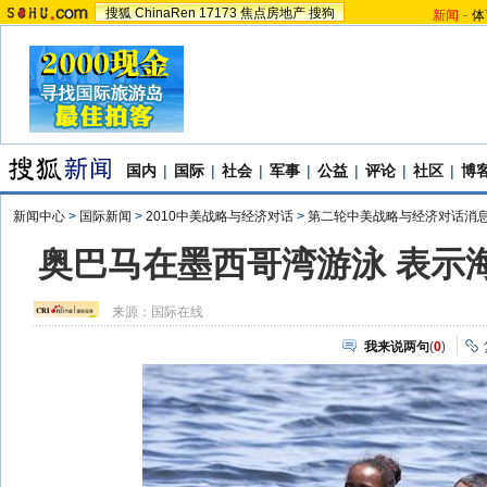
搜狐
ChinaRen
17173
焦点房地产
搜狗
新闻
-
体
国内
|
国际
|
社会
|
军事
|
公益
|
评论
|
社区
|
博
新闻中心
>
国际新闻
>
2010中美战略与经济对话
>
第二轮中美战略与经济对话消
奥巴马在墨西哥湾游泳 表示海
来源：
国际在线
我来说两句
(
0
)