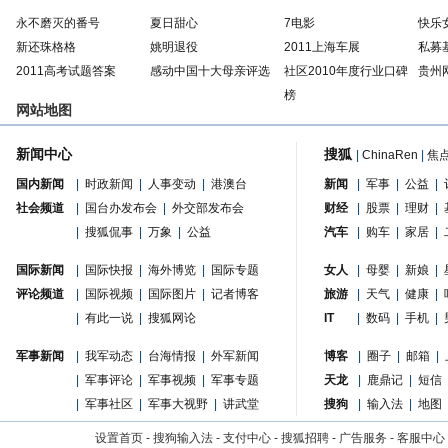
永不磨灭的番号
夏日甜心
7电影
快乐
新还珠格格
姚明退役
2011上海车展
私募
2011高考试题答案
感动中国十大母亲评选
社区2010年度行业口碑
贵州
榜
网站地图
新闻中心
搜狐
|
ChinaRen
|
焦
国内新闻
|
时政新闻
|
人事变动
|
港澳台
新闻
|
军事
|
公益
|
社会频道
|
国台办发布会
|
外交部发布会
财经
|
股票
|
理财
|
|
搜狐侃事
|
万象
|
公益
汽车
|
购车
|
家居
|
国际新闻
|
国际快报
|
海外博览
|
国际专题
女人
|
母婴
|
新娘
|
评论频道
|
国际视频
|
国际图片
|
记者博客
旅游
|
天气
|
健康
|
|
有此一说
|
搜狐网论
IT
|
数码
|
手机
|
军事新闻
|
我军动态
|
台海情报
|
外军新闻
博客
|
圈子
|
邮箱
|
|
军事评论
|
军事视频
|
军事专题
天龙
|
鹿鼎记
|
短信
|
军事社区
|
军事大视野
|
讲武堂
搜狗
|
输入法
|
地图
设置首页
-
搜狗输入法
-
支付中心
-
搜狐招聘
-
广告服务
-
客服中心