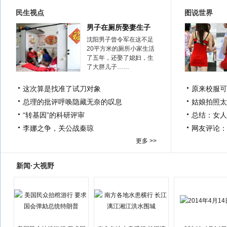
民生视点
图说世界
男子在厕所娶妻生子
沈阳男子曾令军在这不足
20平方米的厕所小家生活
了五年，还娶了媳妇，生
了大胖儿子……
这次算是找准了试刀对象
原来校服可
总理的批评呼唤隐藏无奈的叹息
姑娘拍照太
“转基因”的科研评审
总结：女人
李娜之争，关公战秦琼
网友评论：
更多 >>
新闻·大视野