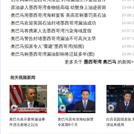
·
原油渗入墨西哥湾食物链高端 幼蟹身上油迹斑斑
10-08-
·
奥巴马用墨西哥湾海鲜宴客 美高官称重罚英石油
10-08-
·
奥巴马欢迎英国石油封堵墨西哥湾漏油成功
10-08-
·
奥巴马将携家人去墨西哥湾污染海域度假
10-07-
·
奥巴马警告封堵墨西哥湾漏油不可高兴太早
10-07-
·
奥巴马拟派专人"重建"墨西哥湾(组图)
10-06-
·
奥巴马称墨西哥湾漏油影响将迁延多年(图)
10-06-
更多关于
墨西哥湾 奥巴马
的新闻>
相关视频新闻
奥巴马表示要将漏油事
奥巴马宣布深海钻探禁
白宫花园现老鼠 
件违法者绳之以法
令延期6个月
演说来搅局