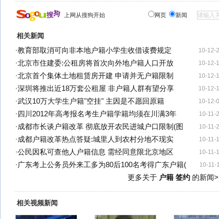
上网从搜狗开始
网页
新闻
相关新闻
·
教育部取消可向非本地户籍小学生收借读费规定
10-12-
·
北京市住建委:公租房将首次向外地户籍人口开放
10-12-
·
北京首个集体土地租赁房开建 申请并无户籍限制
10-12-
·
深圳将推出近18万套公租屋 非户籍人群有望分享
10-12-
·
武汉10万大学生户籍"空挂" 主因是不愿回原籍
10-12-
·
四川2012年高考报名考生户籍学籍均须在川满3年
10-11-
·
成都市长谈户籍改革 彻底放开农民进城户口限制(图
10-11-
·
成都户籍改革热点答疑:城里人到农村分地不现实
10-11-
·
公民因私可查他人户籍信息 需经同意限北京地区
10-11-
·
广东考上公务员外来工多为80后100名考得广东户籍(
10-11-
更多关于
户籍 签约
的新闻>
相关视频新闻