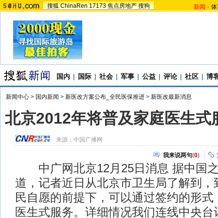
搜狐
ChinaRen
17173
焦点房地产
搜狗
新闻
-
体
国内
|
国际
|
社会
|
军事
|
公益
|
评论
|
社区
|
博
新闻中心
>
国内新闻
>
新医改方案公布_全民医保推进
>
新医改最新消息
北京2012年将普及家庭医生式
来源：
中国广播网
我来说两句
(
0
)
中广网北京12月25日消息 据中国
道，记者近日从北京市卫生局了解到，到
民自愿的前提下，可以通过签约的形式
医生式服务。详细情况我们连线中央台