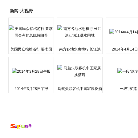
新闻·大视野
美国民众抬棺游行 要求国
南方各地水患横行 长江漓
2014年4月14
会弹劾总统特朗普
江湘江洪水围城
2014年3月28日午报
马航失联客机中国家属换酒
一段“沫”路
店