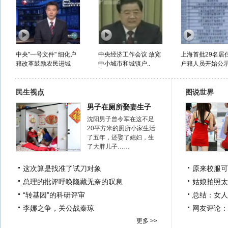
中央"一号文件" 细化户
中央经济工作会议 放宽
上海首批29名居
籍改革鼓励农民进城
中小城市和城镇户..
户籍人员开始公
民生视点
图说世界
男子在厕所娶妻生子
沈阳男子曾令军在这不足
20平方米的厕所小家生活
了五年，还娶了媳妇，生
了大胖儿子……
这次算是找准了试刀对象
原来校服可
总理的批评呼唤隐藏无奈的叹息
姑娘拍照太
“转基因”的科研评审
总结：女人
李娜之争，关公战秦琼
网友评论：
更多 >>