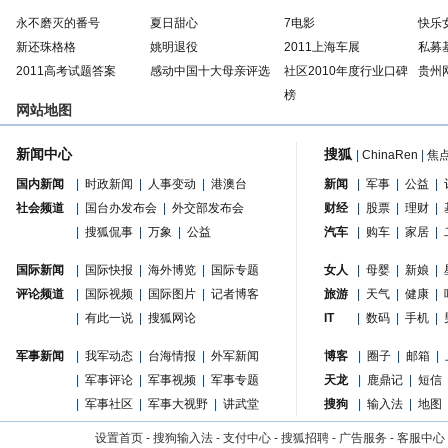
永不磨灭的番号
夏日甜心
7电影
快乐
新还珠格格
姚明退役
2011上海车展
私募
2011高考试题答案
感动中国十大母亲评选
社区2010年度行业口碑
贵州
榜
网站地图
新闻中心
搜狐
|
ChinaRen
|
焦
国内新闻
|
时政新闻
|
人事变动
|
港澳台
新闻
|
军事
|
公益
|
社会频道
|
国台办发布会
|
外交部发布会
财经
|
股票
|
理财
|
|
搜狐侃事
|
万象
|
公益
汽车
|
购车
|
家居
|
国际新闻
|
国际快报
|
海外博览
|
国际专题
女人
|
母婴
|
新娘
|
评论频道
|
国际视频
|
国际图片
|
记者博客
旅游
|
天气
|
健康
|
|
有此一说
|
搜狐网论
IT
|
数码
|
手机
|
军事新闻
|
我军动态
|
台海情报
|
外军新闻
博客
|
圈子
|
邮箱
|
|
军事评论
|
军事视频
|
军事专题
天龙
|
鹿鼎记
|
短信
|
军事社区
|
军事大视野
|
讲武堂
搜狗
|
输入法
|
地图
设置首页
-
搜狗输入法
-
支付中心
-
搜狐招聘
-
广告服务
-
客服中心