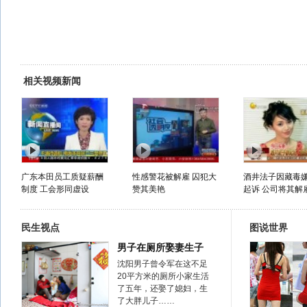
相关视频新闻
广东本田员工质疑薪酬
性感警花被解雇 囚犯大
酒井法子因藏毒
制度 工会形同虚设
赞其美艳
起诉 公司将其解
民生视点
图说世界
男子在厕所娶妻生子
沈阳男子曾令军在这不足
20平方米的厕所小家生活
了五年，还娶了媳妇，生
了大胖儿子……