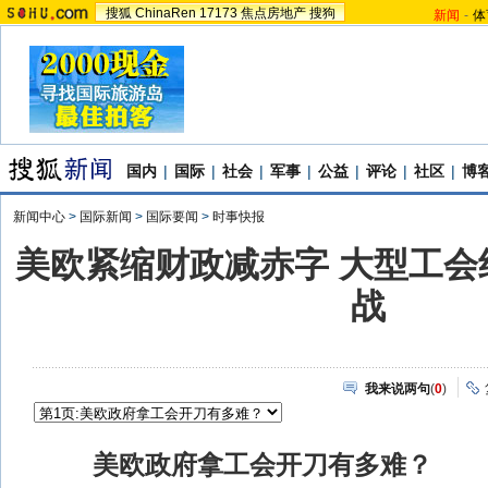
搜狐
ChinaRen
17173
焦点房地产
搜狗
新闻
-
体
国内
|
国际
|
社会
|
军事
|
公益
|
评论
|
社区
|
博
新闻中心
>
国际新闻
>
国际要闻
>
时事快报
美欧紧缩财政减赤字 大型工会
战
我来说两句
(
0
)
美欧政府拿工会开刀有多难？