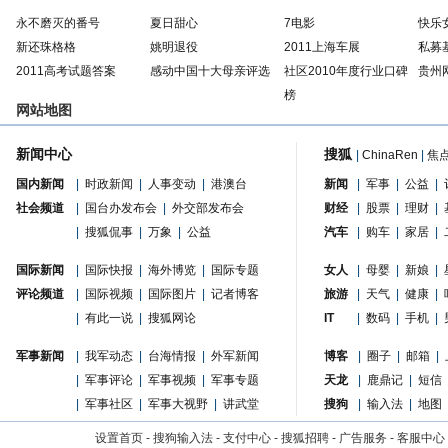
永不磨灭的番号
夏日甜心
7电影
快乐
新还珠格格
姚明退役
2011上海车展
私募
2011高考试题答案
感动中国十大母亲评选
社区2010年度行业口碑
贵州
榜
网站地图
新闻中心
搜狐
|
ChinaRen
|
焦
国内新闻
|
时政新闻
|
人事变动
|
港澳台
新闻
|
军事
|
公益
|
社会频道
|
国台办发布会
|
外交部发布会
财经
|
股票
|
理财
|
|
搜狐侃事
|
万象
|
公益
汽车
|
购车
|
家居
|
国际新闻
|
国际快报
|
海外博览
|
国际专题
女人
|
母婴
|
新娘
|
评论频道
|
国际视频
|
国际图片
|
记者博客
旅游
|
天气
|
健康
|
|
有此一说
|
搜狐网论
IT
|
数码
|
手机
|
军事新闻
|
我军动态
|
台海情报
|
外军新闻
博客
|
圈子
|
邮箱
|
|
军事评论
|
军事视频
|
军事专题
天龙
|
鹿鼎记
|
短信
|
军事社区
|
军事大视野
|
讲武堂
搜狗
|
输入法
|
地图
设置首页
-
搜狗输入法
-
支付中心
-
搜狐招聘
-
广告服务
-
客服中心