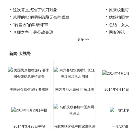
这次算是找准了试刀对象
原来校服可
总理的批评呼唤隐藏无奈的叹息
姑娘拍照太
“转基因”的科研评审
总结：女人
李娜之争，关公战秦琼
网友评论：
更多 >>
新闻·大视野
美国民众抬棺游行 要求国
南方各地水患横行 长江漓
2014年4月14
会弹劾总统特朗普
江湘江洪水围城
2014年3月28日午报
马航失联客机中国家属换酒
一段“沫”路