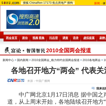
搜狐
ChinaRen
17173
焦点房地产
搜狗
新闻
-
体
2010全国两会报道
新闻中心
>
国内新闻
>
2010全国两会_格力特约全国两会报道
>
2010各地两会
>
各地召开地方“两会” 代表关
来源：
中国广播网
我来说
中广网北京1月17日消息 据中国之
道，从上周末开始，各地陆续召开地方“