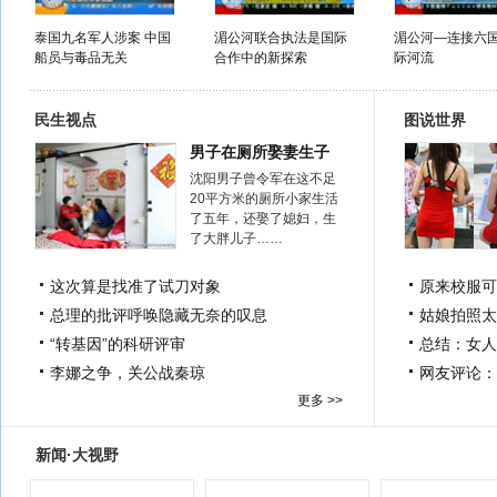
泰国九名军人涉案 中国
湄公河联合执法是国际
湄公河—连接六
船员与毒品无关
合作中的新探索
际河流
民生视点
图说世界
男子在厕所娶妻生子
沈阳男子曾令军在这不足
20平方米的厕所小家生活
了五年，还娶了媳妇，生
了大胖儿子……
这次算是找准了试刀对象
原来校服可
总理的批评呼唤隐藏无奈的叹息
姑娘拍照太
“转基因”的科研评审
总结：女人
李娜之争，关公战秦琼
网友评论：
更多 >>
新闻·大视野