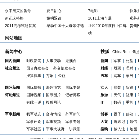
永不磨灭的番号
夏日甜心
7电影
快乐
新还珠格格
姚明退役
2011上海车展
私募
2011高考试题答案
感动中国十大母亲评选
社区2010年度行业口碑
贵州
榜
网站地图
新闻中心
搜狐
|
ChinaRen
|
焦
国内新闻
|
时政新闻
|
人事变动
|
港澳台
新闻
|
军事
|
公益
|
社会频道
|
国台办发布会
|
外交部发布会
财经
|
股票
|
理财
|
|
搜狐侃事
|
万象
|
公益
汽车
|
购车
|
家居
|
国际新闻
|
国际快报
|
海外博览
|
国际专题
女人
|
母婴
|
新娘
|
评论频道
|
国际视频
|
国际图片
|
记者博客
旅游
|
天气
|
健康
|
|
有此一说
|
搜狐网论
IT
|
数码
|
手机
|
军事新闻
|
我军动态
|
台海情报
|
外军新闻
博客
|
圈子
|
邮箱
|
|
军事评论
|
军事视频
|
军事专题
天龙
|
鹿鼎记
|
短信
|
军事社区
|
军事大视野
|
讲武堂
搜狗
|
输入法
|
地图