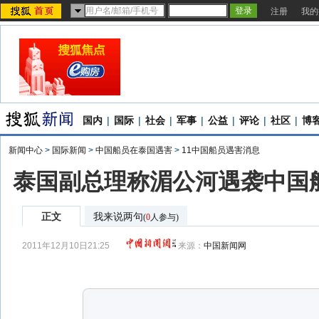
注册
我的
国内
|
国际
|
社会
|
军事
|
公益
|
评论
|
社区
|
博
新闻中心
>
国际新闻
>
中国船员在泰国遇害
>
11中国船员遇害消息
泰国副总理称湄公河遇袭中国
正文
我来说两句
(
0
人参与)
2011年12月10日21:25
来源：
中国新闻网