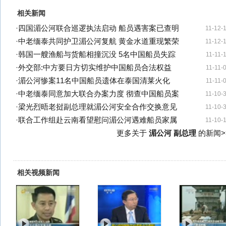
相关新闻
·
四国湄公河联合巡逻执法启动 船员遇害案已查明
11-12-
·
中老缅泰共同护卫湄公河复航 黄金水道重现繁荣
11-12-
·
韩国一艘渔船与货船相撞沉没 5名中国船员失踪
11-11-
·
外交部:中方要日方切实维护中国船员合法权益
11-11-
·
湄公河惨案11名中国船员遗体在泰国清莱火化
11-11-
·
中老缅泰同意加大联合办案力度 彻查中国船员案
11-10-
·
梁光烈晤老挝副总理就湄公河安全合作交换意见
11-10-
·
联合工作组赴云南看望慰问湄公河遇难船员家属
11-10-
更多关于
湄公河 副总理
的新闻>
相关视频新闻