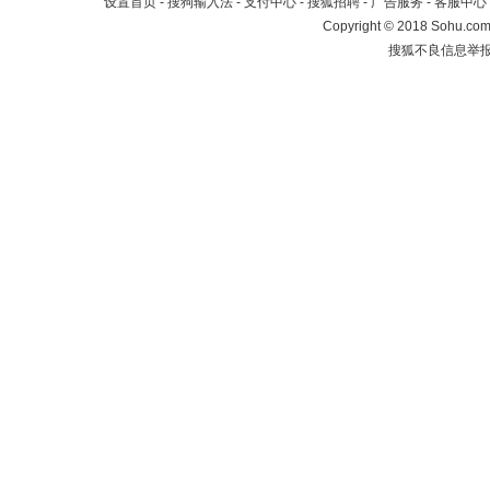
设置首页
-
搜狗输入法
-
支付中心
-
搜狐招聘
-
广告服务
-
客服中心
Copyright
©
2018 Sohu.com 
搜狐不良信息举