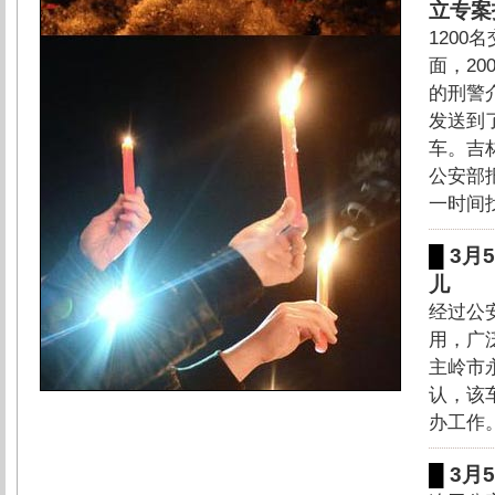
立专案
120
面，2
的刑警
发送到
车。吉
公安部
一时间找
█
3月
儿
经过公
用，广
主岭市
认，该
办工作
█
3月