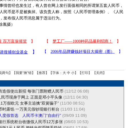
情曾经也发生过，有人曾在网上发行面值相同的所谓第五套人民币，
人民币是不是被换掉。该负责人称，按照《人民币管理条例》、《人民
，发布假人民币消息属于违法行为。
徐胤摄）
说两句
】【
我要“揪”错
】【
推荐
】【字体：
大
中
小
】【
打印
】 【
关闭
】
防造假使出新招 每张门票附赠人民币
(12/12 06:08)
元人民币现身于网上 正面是邓小平头像
(12/11 04:30)
1万假欧元 女事主追擒“双簧骗子”
(11/30 08:51)
币时露馅 一万美元假钞现银行柜台
(11/03 11:04)
人度假首选
人民币卡澳门“自由行”
(09/09 11:09)
银行系统柜台收缴假人民币12万多张
(08/03 10:53)
新版1元人民币 把钱当假币随手扔掉
(08/01 17:59)