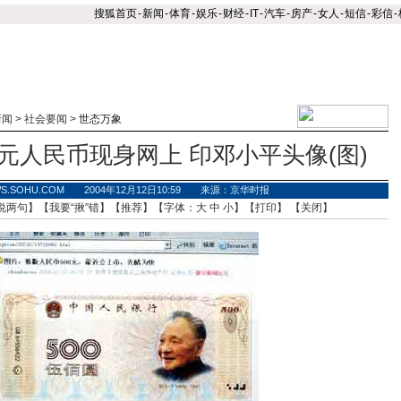
搜狐首页
-
新闻
-
体育
-
娱乐
-
财经
-
IT
-
汽车
-
房产
-
女人
-
短信
-
彩信
-
新闻
>
社会要闻
>
世态万象
元人民币现身网上 印邓小平头像(图)
WS.SOHU.COM 2004年12月12日10:59 来源：京华时报
说两句
】【
我要“揪”错
】【
推荐
】【字体：
大
中
小
】【
打印
】 【
关闭
】