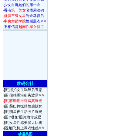
·
少女自诉她们的第一次
·
香港
第一美女
名模周汶锜
·
舒淇三级女星
到金马影后
·
中央舞蹈学院
性感黑衣MM
·
不相信是
越南性感女特工
数码公社
[图]抓拍女生喝醉后丑态
·
[图]偷拍香港街头波霸MM
·
[图]蒋勤勤半裸写真曝光
·
[图]桑巴舞抓拍性感辣妹
·
[图]明星夜生活照片曝光
·
[图]"呕像"照片助你减肥
·
[图]女星性感美腿大比拼
·
[视频]飞机上调戏性感MM
·
动漫美图