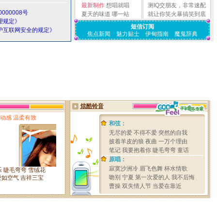
最新制作
想唱就唱
测IQ交朋友，非常速配
000008号
夏天的味道
哪一站
就让你笑火暴搞笑到底
理规定》
短信订阅
护互联网安全的规定》
焦点新闻
魅力贴士
伊甸指南
魔鬼辞典