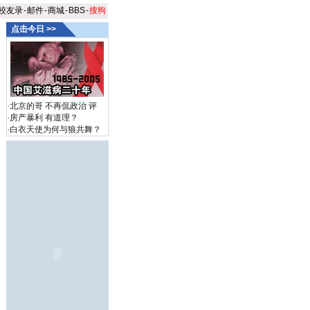
校友录
-
邮件
-
商城
-
BBS
-
搜狗
点击今日 >>
·
北京的哥 不再侃政治
评
·
房产暴利 有道理？
·
白衣天使为何与狼共舞？