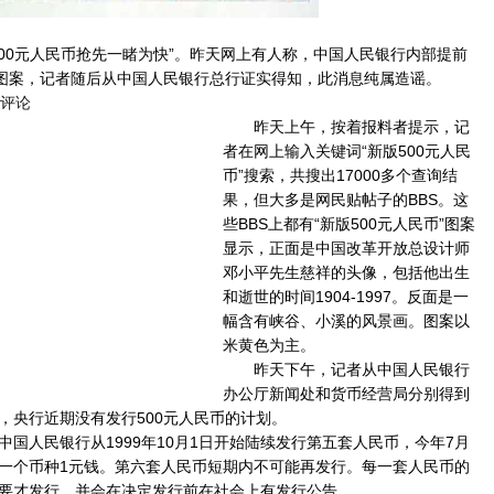
0元人民币抢先一睹为快”。昨天网上有人称，中国人民银行内部提前
币图案，记者随后从中国人民银行总行证实得知，此消息纯属造谣。
评论
昨天上午，按着报料者提示，记
者在网上输入关键词“新版500元人民
币”搜索，共搜出17000多个查询结
果，但大多是网民贴帖子的BBS。这
些BBS上都有“新版500元人民币”图案
显示，正面是中国改革开放总设计师
邓小平先生慈祥的头像，包括他出生
和逝世的时间1904-1997。反面是一
幅含有峡谷、小溪的风景画。图案以
米黄色为主。
昨天下午，记者从中国人民银行
办公厅新闻处和货币经营局分别得到
，央行近期没有发行500元人民币的计划。
人民银行从1999年10月1日开始陆续发行第五套人民币，今年7月
一个币种1元钱。第六套人民币短期内不可能再发行。每一套人民币的
要才发行，并会在决定发行前在社会上有发行公告。