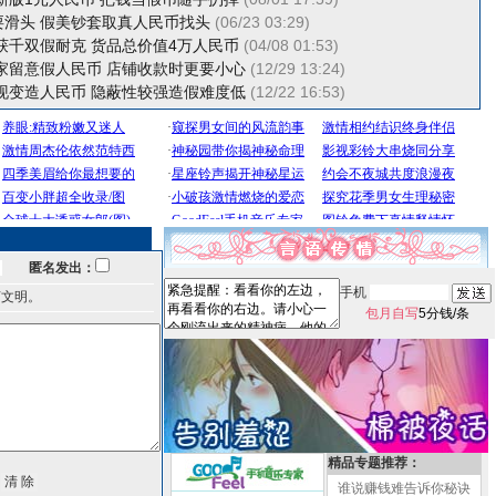
耍滑头 假美钞套取真人民币找头
(06/23 03:29)
获千双假耐克 货品总价值4万人民币
(04/08 01:53)
家留意假人民币 店铺收款时更要小心
(12/29 13:24)
现变造人民币 隐蔽性较强造假难度低
(12/22 16:53)
匿名发出：
手机
言文明。
包月自写
5分钱/条
精品专题推荐：
谁说赚钱难告诉你秘诀