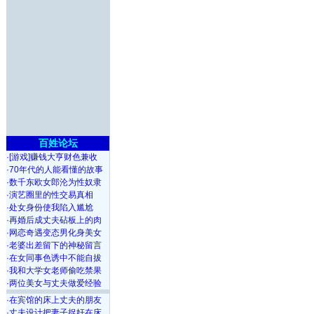
百姓论坛
·
[游戏]赚钱大亨财色兼收
·
70年代的人能看懂的故事
·
数千东欧女郎沦为性奴隶
·
演艺圈里的性交易真相
·
处女身份使我陷入尴尬
·
再婚后成丈夫砧板上的肉
·
网恋奇遇变态男化身美女
·
老婆出差留下的神秘留言
·
在女同事色诱中不能自拔
·
我和大学女老师偷吃禁果
·
两位美女与丈夫做爱经验
·
在宾馆的床上丈夫的朋友
·
丈夫设计把妻子捉奸在床