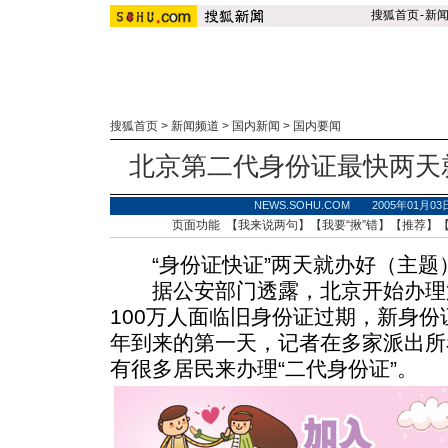
搜狐首页
-
新
搜狐首页
>
新闻频道
>
国内新闻
>
国内要闻
北京第二代身份证最快两天
NEWS.SOHU.COM 2005年01月0
页面功能 【
我来说两句
】【
我要“揪”错
】【
推荐
】
“身份证快证”两天就办好（主题
据公安部门透露，北京开始办理
100万人面临旧身份证过期，新身
年到来的第一天，记者在多家派出所
有很多居民来办理“二代身份证”。