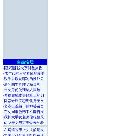
百姓论坛
·
[游戏]赚钱大亨财色兼收
·
70年代的人能看懂的故事
·
数千东欧女郎沦为性奴隶
·
演艺圈里的性交易真相
·
处女身份使我陷入尴尬
·
再婚后成丈夫砧板上的肉
·
网恋奇遇变态男化身美女
·
老婆出差留下的神秘留言
·
在女同事色诱中不能自拔
·
我和大学女老师偷吃禁果
·
两位美女与丈夫做爱经验
·
在宾馆的床上丈夫的朋友
·
丈夫设计把妻子捉奸在床