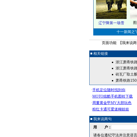
图
辽宁降第一场雪
十一新闻之“最
页面功能 【
我来说两
■ 相关链接
浙江萧甬铁路
浙江萧甬铁路
砖瓦厂取土酿
萧甬铁路15
■ 我来说两句
用 户：
请各位遵纪守法并注意语