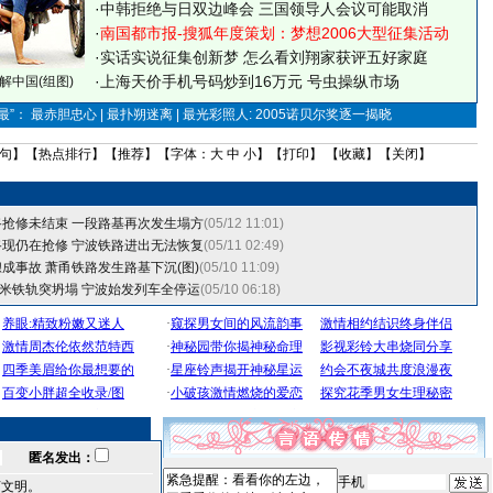
·
中韩拒绝与日双边峰会 三国领导人会议可能取消
·
南国都市报-搜狐年度策划：梦想2006大型征集活动
·
实话实说征集创新梦
怎么看刘翔家获评五好家庭
·
上海天价手机号码炒到16万元 号虫操纵市场
解中国(组图)
”： 最赤胆忠心 | 最扑朔迷离 | 最光彩照人: 2005诺贝尔奖逐一揭晓
句
】【
热点排行
】【
推荐
】【字体：
大
中
小
】【
打印
】 【
收藏
】【
关闭
】
抢修未结束 一段路基再次发生塌方
(05/12 11:01)
现仍在抢修 宁波铁路进出无法恢复
(05/11 02:49)
成事故 萧甬铁路发生路基下沉(图)
(05/10 11:09)
0米铁轨突坍塌 宁波始发列车全停运
(05/10 06:18)
匿名发出：
手机
言文明。