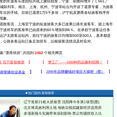
发的长途客车改由绍兴或上虞站始发，宁波、余姚间增开了Ｌ661／
次两对城际列车。南京、上海、杭州、宁波等站点均开设了退票专窗，为旅客
车次的手续。目前已退票1万5千多张，沪宁杭及萧甬各站旅客秩序井
现象。
散客流，上海至宁波的短途旅客大多已改乘公路长途客车。据上海市
宁波班车的客座率已由原来的60％增加到86％。在承担宁波客运任务
运沪太路客运站内，前往宁波的旅客日均增加500至600人，基本都是
，公路各客运站已备足加班车，以根据客流情况及时应对。
索:“
萧甬铁路
”,共找到
2462
个相关网页.
■ 热门国内 新闻推荐
·
辽宁发射21枚火箭催雪 沈阳降今冬第1场雪(图)
·
北京将高效利用土地 地铁沿线拟建新经济适用房
·
多项新规今实施带来深刻影响 禁止性骚扰首入法