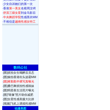
·
少女自诉她们的第一次
·
香港
第一美女
名模周汶锜
·
舒淇三级女星
到金马影后
·
中央舞蹈学院
性感黑衣MM
·
不相信是
越南性感女特工
数码公社
[图]抓拍女生喝醉后丑态
·
[图]偷拍香港街头波霸MM
·
[图]蒋勤勤半裸写真曝光
·
[图]桑巴舞抓拍性感辣妹
·
[图]明星夜生活照片曝光
·
[图]"呕像"照片助你减肥
·
[图]女星性感美腿大比拼
·
[视频]飞机上调戏性感MM
·
动漫美图