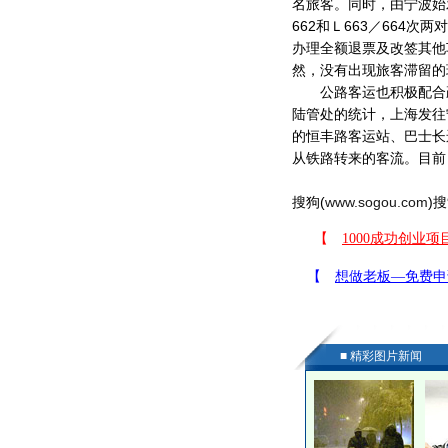
名旅客。同时，由宁波始
662和Ｌ663／664
办理全额退票及改签其他
然，没有出现旅客滞留的
公路客运也积极配合疏
陆管处的统计，上海发往
的恒丰路客运站、巴士长
从铁路转来的客流。目前
搜狗(
www.sogou.com
)搜
■ 精彩图片新闻