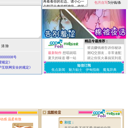
包月自写
5分钱/条
精品专题推荐：
谁说赚钱难告诉你秘诀
最新制作
想唱就唱
测IQ交朋友，非常速配
000008号
夏天的味道
哪一站
就让你笑火暴搞笑到底
理规定》
短信订阅
护互联网安全的规定》
焦点新闻
魅力贴士
伊甸指南
魔鬼辞典