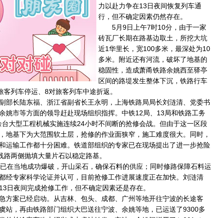
力以赴力争在13日夜间恢复列车通
行，但不确定因素仍然存在。
5月9日上午7时10分，由于一家
砖瓦厂长期在路基边取土，所挖大坑
近1华里长，宽100多米，最深处为10
多米。附近还有河流，破坏了地基的
稳固性，造成萧甬铁路余姚西至驿亭
区间的路堤发生整体下沉，铁路行车
对旅客列车停运、8对旅客列车中途折返。
部长陆东福、浙江省副省长王永明，上海铁路局局长刘涟清、党委书
余姚市等方面的领导赶赴现场组织指挥。中铁12局、13局和铁路工务
0余台大型工程机械实施连续24小时不间断的抢修会战。但由于这一区段
，地基下为大范围软土层，抢修的作业面狭窄，施工难度很大。同时，
和运输工作都十分困难。铁道部组织的专家已在现场提出了进一步抢险
在线路两侧抛填大量片石以稳定路基。
已在当地成功爆破，开山采石，确保石料的供应；同时修路保障石料运
都经专家科学论证并认可，目前抢修工作进展速度正在加快。刘涟清
13日夜间完成抢修工作，但不确定因素还是存在。
方案已经启动。从吉林、包头、成都、广州等地开往宁波的长途客
虞站，再由铁路部门组织大巴送往宁波、余姚等地，已运送了9300多