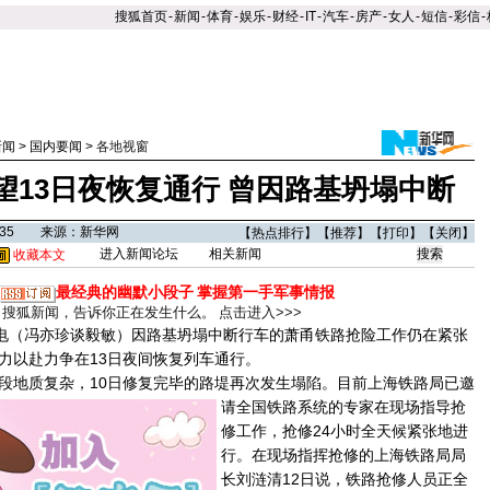
搜狐首页
-
新闻
-
体育
-
娱乐
-
财经
-
IT
-
汽车
-
房产
-
女人
-
短信
-
彩信
-
新闻
>
国内要闻
>
各地视窗
望13日夜恢复通行 曾因路基坍塌中断
17:35 来源：新华网
【
热点排行
】【
推荐
】【
打印
】【
关闭
】
进入新闻论坛
相关新闻
收藏本文
最经典的幽默小段子
掌握第一手军事情报
搜狐新闻，告诉你正在发生什么。
点击进入>>>
电（冯亦珍谈毅敏）因路基坍塌中断行车的萧甬铁路抢险工作仍在紧张
力以赴力争在13日夜间恢复列车通行。
地质复杂，10日修复完毕的路堤再次发生塌陷。
目前上海铁路局已邀
请全国铁路系统的专家在现场指导抢
修工作，抢修24小时全天候紧张地进
行。在现场指挥抢修的上海铁路局局
长刘涟清12日说，铁路抢修人员正全