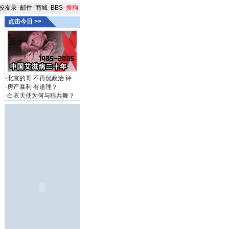
校友录
-
邮件
-
商城
-
BBS
-
搜狗
点击今日 >>
·
北京的哥 不再侃政治
评
·
房产暴利 有道理？
·
白衣天使为何与狼共舞？