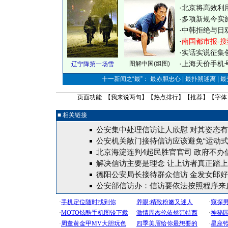
·
北京将高效利
·
多项新规今实
·
中韩拒绝与日
·
南国都市报-搜
·
实话实说征集
·
上海天价手机号
图解中国(组图)
辽宁降第一场雪
十一新闻之“最”： 最赤胆忠心 | 最扑朔迷离 | 
页面功能 【
我来说两句
】【
热点排行
】【
推荐
】【字体
■ 相关链接
公安集中处理信访让人欣慰 对其姿态
公安机关敞门接待信访应该避免“运动式
北京海淀连判4起民胜官官司 政府不办
解决信访主要是理念 让上访者真正踏
德阳公安局长接待群众信访 金发女郎
公安部信访办：信访要依法按照程序来