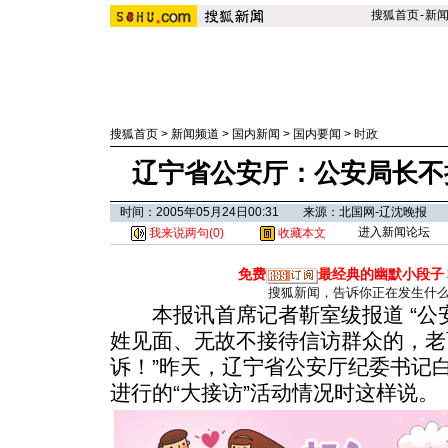
搜狐首页
-
新
搜狐首页
>
新闻频道
>
国内新闻
>
国内要闻
>
时政
辽宁省公安厅：公安局长不
时间：2005年05月24日00:31 来源：北国网-辽沈晚报
进入新闻论坛
我来说两句(
0
)
收藏本文
免费
最经典的幽默小段子
搜狐新闻，告诉你正在发生什
本报讯首席记者靳室绂报道 “公
姓见面、无故不接待信访群众的，老
诉！”昨天，辽宁省公安厅纪委书记
进行的“大接访”活动情况时这样说。