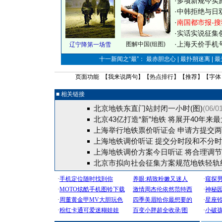
·
多项新规今实
·
中韩拒绝与日
·
南国都市报-搜
·
实话实说征集
·
上海天价手机号
图解中国(组图)
辽宁降第一场雪
十一新闻之“最”： 最赤胆忠心 | 最扑朔迷离 | 
页面功能 【
我来说两句
】【
热点排行
】【
推荐
】【字体
■ 相关链接
北京地铁东直门站封闭一小时(图)
(06/0
北京43亿打造“新”地铁 将展开40年来
上海举行地铁票价听证会 申请方提交
上海地铁调价听证 提交分时段和不分
上海地铁调价方案今日听证 将合理调
北京市拟向社会征集方案规范地铁轻轨