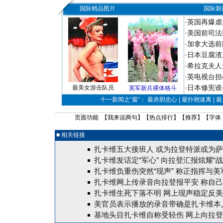
国际精品图片
国际新
·
英国再爆虐
·
美国前司法
·
加拿大选前
·
日本豆腐渣
·
希拉克夫人
·
英电视台担
·
日本修宪谁
最美女游击队员
英军新兵裸体格斗
十一新闻之“最”： 最赤胆忠心 | 最扑朔迷离 | 
页面功能 【
我来说两句
】【
热点排行
】【
推荐
】【字体
■ 相关链接
扎卡维五大接班人 或为拉登特派或为
扎卡维发话定“军心” 向拉登汇报炫耀“战
扎卡维负重伤突然“现声” 称正指挥与美
扎卡维网上传录音向拉登报平安 称自
扎卡维生死下落不明 网上现声稳定反
美官员表示播放的录音带确是扎卡维本
基地头目扎卡维自称受轻伤 网上向拉