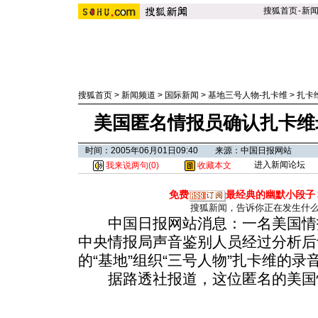
搜狐首页
-
新
搜狐首页
>
新闻频道
>
国际新闻
>
基地三号人物-扎卡维
>
扎卡
美国匿名情报员确认扎卡维
时间：2005年06月01日09:40 来源：中国日报网站
进入新闻论坛
我来说两句(
0
)
收藏本文
免费
最经典的幽默小段子
搜狐新闻，告诉你正在发生什
中国日报网站消息：一名美国情报
中央情报局声音鉴别人员经过分析后
的“基地”组织“三号人物”扎卡维的
据路透社报道，这位匿名的美国情