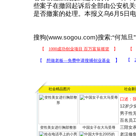
些案子在撤回起诉后全部由公安机关
是否撤案的处理。本报义乌6月5日
搜狗(
www.sogou.com
)搜索:“
何旭旦
社会精品图片
社会新
口述：
12岁少
男子性无
百名员
三陪女
变性美女进行胸部整形
中国女子在大马受辱
老汉修