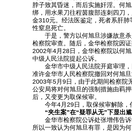
脖子致其昏迷，而后实施奸淫。何旭
绑，用水果刀往程茵腹部连刺四刀，
金310元。经法医鉴定，死者系肝
性窒息死亡。
于是，警方以何旭旦涉嫌故意杀
检察院审查。随后，金华检察院因证
2002年4月28日，金华检察院以
中级人民法院提起公诉。
金华市中级人民法院开庭审理，
准许金华市人民检察院撤回对何旭旦
2003年5月9日，由于此期间检察
公安局将对何旭旦的强制措施由羁押
后，又变更为取保候审。
今年4月29日，取保候审解除，
“夹生案”在“疑罪从无”下显出尴
金华市检察院公诉处张增伟告诉记
所以一致认为何旭旦有罪，是因为何