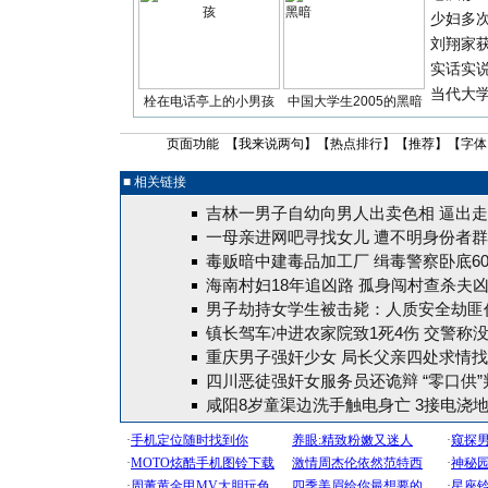
少妇多
刘翔家
实话实
当代大
栓在电话亭上的小男孩
中国大学生2005的黑暗
页面功能 【
我来说两句
】【
热点排行
】【
推荐
】【字体
■ 相关链接
吉林一男子自幼向男人出卖色相 逼出
一母亲进网吧寻找女儿 遭不明身份者群
毒贩暗中建毒品加工厂 缉毒警察卧底60
海南村妇18年追凶路 孤身闯村查杀夫凶
男子劫持女学生被击毙：人质安全劫匪
镇长驾车冲进农家院致1死4伤 交警称
重庆男子强奸少女 局长父亲四处求情
四川恶徒强奸女服务员还诡辩 “零口供”
咸阳8岁童渠边洗手触电身亡 3接电浇