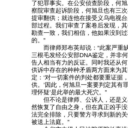
了犯罪事实。在公安侦查阶段，何旭
察院审查起诉阶段，何旭旦也有三次
提审翻供；就连他在接受义乌电视台
部过程。我们审查了案卷后发现，其
勘查一致，我们相信，他如果没到过
的。”
而律师郑布英却说：“此案严重缺
三根毛发经公安部DNA鉴定，并非
告人相当有力的反证。同时我还从何
供诉中存在的种种矛盾两方面来为其
定：‘对一切案件的判处都要重证据
供。’因此，何旭旦一案要判定其有
理怀疑’是此举的最大死穴。”
但不论是律师、公诉人，还是义乌
然恢复了自由之身，但在真正凶手没
法完全排除，只要警方寻求到新的关
被送上法庭。”