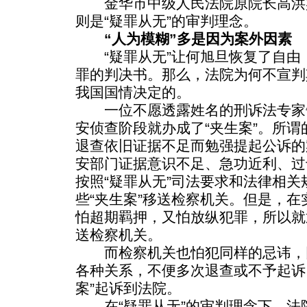
金华市中级人民法院原院长高洪
则是“疑罪从无”的审判理念。
“人为模糊”多是因为案外因素
“疑罪从无”让何旭旦恢复了自由
罪的判决书。那么，法院为何不宣判
我国国情决定的。
一位不愿透露姓名的刑诉法专家
安侦查阶段就办成了“夹生案”。所谓
退查依旧证据不足而勉强提起公诉的
安部门证据意识不足、急功近利、过
按照“疑罪从无”司法要求和法律相
些“夹生案”移送检察机关。但是，
怕超期羁押，又怕放纵犯罪，所以就
送检察机关。
而检察机关也怕犯同样的忌讳，
各种关系，不便多次退查或不予起诉
案”起诉到法院。
在“疑罪从无”的审判理念下，法