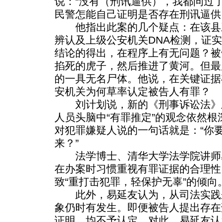
说：“没有（刑讯逼供），我都问过
民警怎能自己证明是否存在刑讯逼供
他指出此案的几个疑点：在该县
辨认及上级公安机关DNA检测，证
结论的得出，在程序上有无问题？被
掐死的虎子，然后推进了黄河。但最
的一具无名尸体。他说，在关键证据
安机关为何草率认定被告人有罪？
刘计划说，新的《刑事诉讼法》
人员头脑中“有罪推定”的观念依然
对犯罪嫌疑人说的一句话就是：“你
来？”
法学博士、清华大学法学院讲师
在办案时习惯重视有罪证据的合理性
致“重打击犯罪，轻保护无辜”的倾向
此外，易延友认为，从司法实践
象仍时有发生。即便被告人提出存在
证明，均不予认定。对此，易延友认