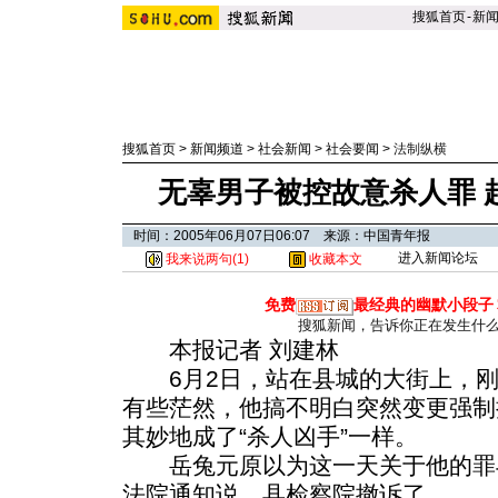
搜狐首页
-
新
搜狐首页
>
新闻频道
>
社会新闻
>
社会要闻
>
法制纵横
无辜男子被控故意杀人罪 
时间：2005年06月07日06:07 来源：中国青年报
进入新闻论坛
我来说两句(
1
)
收藏本文
免费
最经典的幽默小段子
搜狐新闻，告诉你正在发生什
本报记者 刘建林
6月2日，站在县城的大街上，刚被
有些茫然，他搞不明白突然变更强制
其妙地成了“杀人凶手”一样。
岳兔元原以为这一天关于他的罪
法院通知说，县检察院撤诉了。