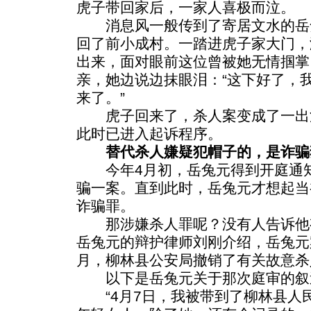
虎子带回家后，一家人喜极而泣。
消息风一般传到了寄居文水的岳
回了前小成村。一踏进虎子家大门，
出来，面对眼前这位曾被她无情掴掌
亲，她边说边抹眼泪：“这下好了，
来了。”
虎子回来了，杀人案变成了一出
此时已进入起诉程序。
替代杀人嫌疑犯帽子的，是诈骗
今年4月初，岳兔元得到开庭通知
骗一案。直到此时，岳兔元才想起当
诈骗罪。
那涉嫌杀人罪呢？没有人告诉他
岳兔元的辩护律师刘刚介绍，岳兔元案
月，柳林县公安局撤销了有关故意杀
以下是岳兔元关于那次庭审的叙
“4月7日，我被带到了柳林县人