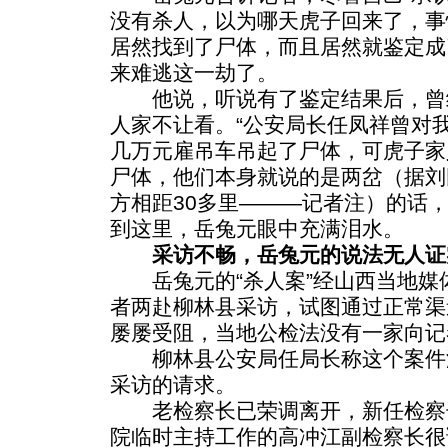
没有杀人，以为哪天虎子回来了，事
居然找到了尸体，而且居然就鉴定成
来难逃这一劫了。
他说，听说有了鉴定结果后，曾
人家不让看。“公安局长任凤祥曾对
几万元雇吊车吊起了尸体，可虎子家
尸体，他们本身就说的是两岔（据刘
方相距30多里———记者注）的话
到这里，岳兔元眼中充满泪水。
采访不畅，岳兔元的说法无人证
岳兔元的“杀人案”经山西当地媒
者两赴柳林县采访，试图通过正常渠
屡屡受阻，当地公检法没有一家向记
柳林县公安局任局长称这个案件
采访的请求。
老检察长已荣调离开，新任检察
院临时主持工作的高冲江副检察长很