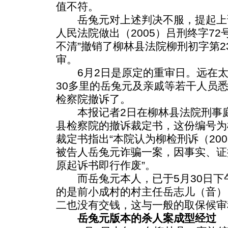
值不符。
岳兔元对上述判决不服，提起上诉
人民法院做出（2005）吕刑终字7
不清”撤销了柳林县法院柳刑初字第2
审。
6月2日是原定的重审日。远在太
30多里的岳兔元及亲戚等若干人员
检察院撤诉了。
本报记者2日在柳林县法院刑事庭
县检察院的撤诉裁定书，这份编号为柳
裁定书指出“本院认为柳检刑诉（20
被告人岳兔元诈骗一案，因事实、证
原起诉书即行作废”。
而岳兔元本人，已于5月30日下
的是前小成村的村主任岳志儿（音）
二也没有交钱，这与一般的取保候审
岳兔元版本的杀人案成型经过