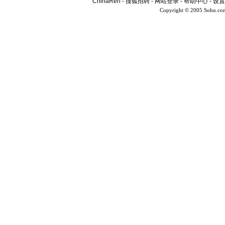
ChinaRen
-
搜狐招聘
-
网站登录
-
帮助中心
-
设置
Copyright © 2005 Sohu.co