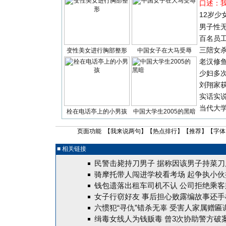
口述：
12岁少
男子性无
百名员
三陪女
变性美女进行胸部整形
中国女子在大马受辱
老汉修
少妇多
刘翔家
实话实
当代大
栓在电话亭上的小男孩
中国大学生2005的黑暗
页面功能 【
我来说两句
】【
热点排行
】【
推荐
】【字体
■ 相关链接
民警击毙持刀男子 据称因该男子持菜刀
骑摩托带人闯进学校看考场 起争执小伙掏
钱包遗落出租车司机不认 公司拒绝乘客
女子行窃好友 事后担心败露编故事还手
六惯犯“寻仇”错杀无辜 受害人家属赠匾
缉毒女线人为钱贩毒 曾3次协助警方破