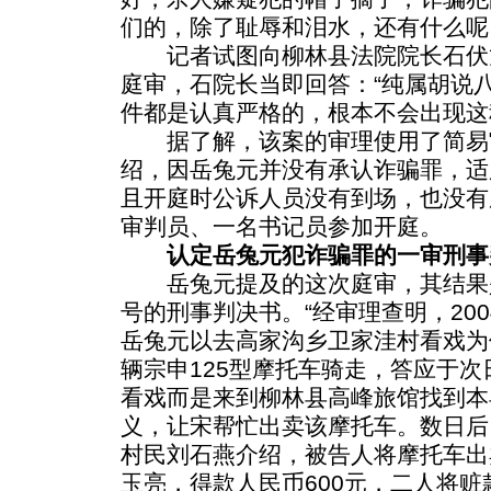
们的，除了耻辱和泪水，还有什么呢
记者试图向柳林县法院院长石伏
庭审，石院长当即回答：“纯属胡说
件都是认真严格的，根本不会出现这
据了解，该案的审理使用了简易
绍，因岳兔元并没有承认诈骗罪，适
且开庭时公诉人员没有到场，也没有
审判员、一名书记员参加开庭。
认定岳兔元犯诈骗罪的一审刑事
岳兔元提及的这次庭审，其结果是（
号的刑事判决书。“经审理查明，200
岳兔元以去高家沟乡卫家洼村看戏为
辆宗申125型摩托车骑走，答应于
看戏而是来到柳林县高峰旅馆找到本
义，让宋帮忙出卖该摩托车。数日后
村民刘石燕介绍，被告人将摩托车出
玉亮，得款人民币600元，二人将