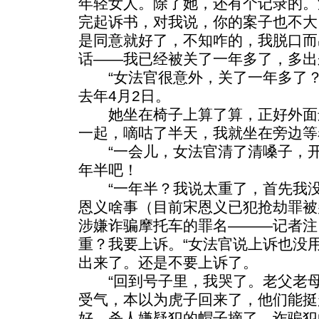
年轻女人。除了她，还有个记录的。
完起诉书，对我说，你的案子也不大
是同意就好了，不知咋的，我脱口而
话——我已经被关了一年多了，多出
“女法官很意外，关了一年多了？
去年4月2日。
她坐在椅子上算了算，正好外面
一起，嘀咕了半天，我就坐在旁边等
“一会儿，女法官清了清嗓子，开
年半吧！
“一年半？我说太重了，首先我没
恩义啥事（目前宋恩义已犯抢劫罪被
涉嫌诈骗摩托车的罪名———记者注
重？我要上诉。“女法官说上诉也没
出来了。还是不要上诉了。
“回到号子里，我哭了。老父老母
受气，本以为虎子回来了，他们能挺
好，杀人嫌疑犯的帽子摘了，诈骗犯