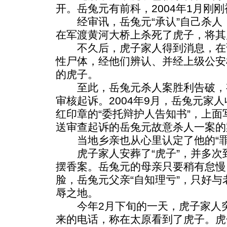
开。岳兔元有前科，2004年1月刚
经审讯，岳兔元“承认”自己杀人，
在军渡黄河大桥上杀死了虎子，将其
不久后，虎子家人得到消息，在
性尸体，经他们辨认、并经上级公安
的虎子。
至此，岳兔元杀人案胜利告破，
审核起诉。2004年9月，岳兔元家
红印章的“委托辩护人告知书”，上面
送审查起诉的岳兔元故意杀人一案的
当地乡亲也从心里认定了他的“罪
虎子家人安葬了“虎子”，并多次
摆香案。岳兔元的母亲只要稍有怠慢
脸，岳兔元父亲“自知理亏”，只好
辱之地。
今年2月下旬的一天，虎子家人突
来的电话，称在太原看到了虎子。虎