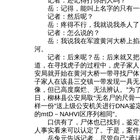
记者：还记得打你的人吗？
岳：记得，能叫上名字的只有一个
记者：然后呢？
岳：疼得不行，我就说我杀人了
记者：怎么说的？
岳：我说我在军渡黄河大桥上掐
河。
记者：后来呢？岳：后来就又把
道，在寻找虎子的过程中，虎子家人
安局就开始在黄河大桥一带寻找尸体
子家人在该县三交镇一带发现一具无
像，但已高度腐烂、无法辨认。”为了确
日，柳林县公安局取“无名尸的尺骨
样一份”送上级公安机关进行DNA鉴
的mtD－NAHVI区序列相同”。
口供有了，尸体也已找到，鉴定
人事实看来可以认定了。于是，案件
岳兔元告诉记者，尽管自己“承认