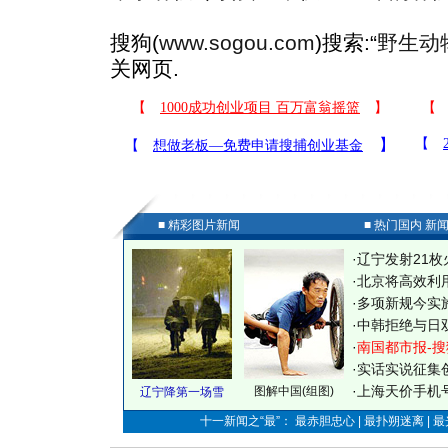
搜狗(
www.sogou.com
)搜索:“
野生动
关网页.
■ 精彩图片新闻
■ 热门国内 新
·
辽宁发射21枚
·
北京将高效利
·
多项新规今实
·
中韩拒绝与日
·
南国都市报-搜
·
实话实说征集
·
上海天价手机号
图解中国(组图)
辽宁降第一场雪
十一新闻之“最”： 最赤胆忠心 | 最扑朔迷离 | 