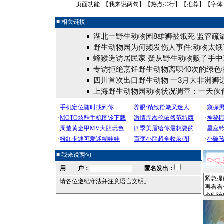
页面功能 【
我来说两句
】【
热点排行
】【
推荐
】【字体
■ 相关链接
湖北一野生动物园8雄狮被饿死 监管疏
野生动物园为何频发伤人事件:动物太饿了
蜂猴造访居民家 疑从野生动物贩子手中逃
专访拒绝烹饪野生动物离职40次的绿色
四川首次出口野生动物 一3月大非洲狮
上海野生动物园动物状况调查：一天伙食
■ 我来说两句
用 户：
匿名发出：
请各位遵纪守法并注意语言文明。