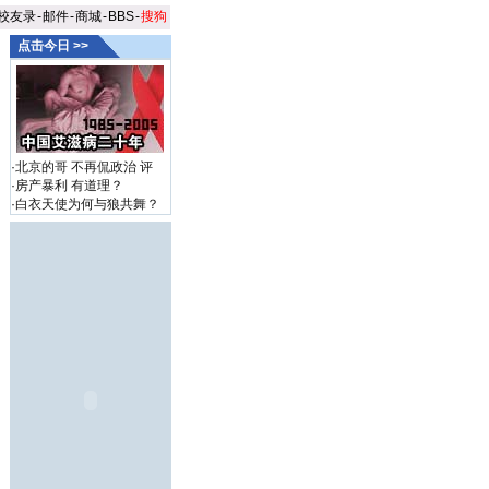
校友录
-
邮件
-
商城
-
BBS
-
搜狗
点击今日 >>
·
北京的哥 不再侃政治
评
·
房产暴利 有道理？
·
白衣天使为何与狼共舞？