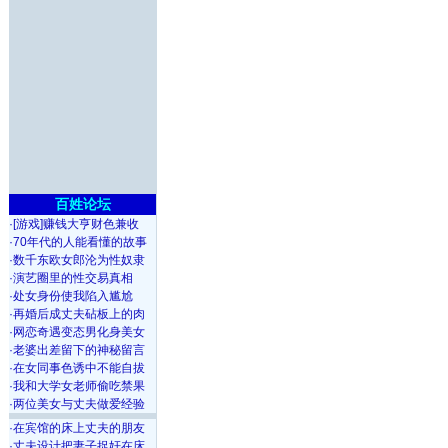
百姓论坛
·
[游戏]赚钱大亨财色兼收
·
70年代的人能看懂的故事
·
数千东欧女郎沦为性奴隶
·
演艺圈里的性交易真相
·
处女身份使我陷入尴尬
·
再婚后成丈夫砧板上的肉
·
网恋奇遇变态男化身美女
·
老婆出差留下的神秘留言
·
在女同事色诱中不能自拔
·
我和大学女老师偷吃禁果
·
两位美女与丈夫做爱经验
·
在宾馆的床上丈夫的朋友
·
丈夫设计把妻子捉奸在床