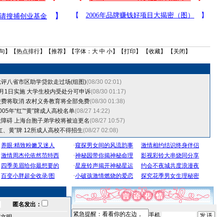
句
】【
热点排行
】【
推荐
】【字体：
大
中
小
】【
打印
】 【
收藏
】 【
关闭
】
评八省市区助学贷款走过场(组图)
(08/30 02:01)
月1日实施 大学生校内受处分可申诉
(08/30 01:17)
费将取消 农村义务教育将全部免费
(08/30 01:38)
05年“红”“黄”牌成人高校名单
(08/27 14:22)
障碍 上海台胞子弟学校将被迫更名
(08/27 10:57)
红、黄”牌 12所成人高校不得招生
(08/27 02:08)
匿名发出：
手机