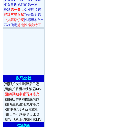
·
少女自诉她们的第一次
·
香港
第一美女
名模周汶锜
·
舒淇三级女星
到金马影后
·
中央舞蹈学院
性感黑衣MM
·
不相信是
越南性感女特工
数码公社
[图]抓拍女生喝醉后丑态
·
[图]偷拍香港街头波霸MM
·
[图]蒋勤勤半裸写真曝光
·
[图]桑巴舞抓拍性感辣妹
·
[图]明星夜生活照片曝光
·
[图]"呕像"照片助你减肥
·
[图]女星性感美腿大比拼
·
[视频]飞机上调戏性感MM
·
动漫美图