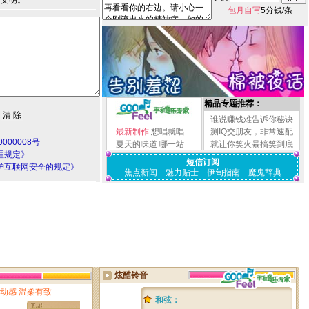
言文明。
包月自写
5分钱/条
精品专题推荐：
谁说赚钱难告诉你秘诀
最新制作
想唱就唱
测IQ交朋友，非常速配
000008号
夏天的味道
哪一站
就让你笑火暴搞笑到底
理规定》
短信订阅
护互联网安全的规定》
焦点新闻
魅力贴士
伊甸指南
魔鬼辞典