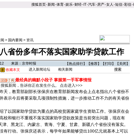
搜狐首页
-
新闻
-
体育
-
娱乐
-
财经
-
IT
-
汽车
-
房产
-
女人
-
短信
-
彩信
-
新闻
>
国内要闻
>
资讯
 八省份多年不落实国家助学贷款工作
02:12 来源：京华时报
【
热点排行
】【
推荐
】【
打印
】【
关闭
】
进入新闻论坛
相关新闻
收藏本文
最经典的幽默小段子
掌握第一手军事情报
搜狐新闻，告诉你正在发生什么。
点击进入>>>
天，教育部副部长张保庆在教育部新闻发布会上点名指出八个省份不
并表示今后将要采取几项强制性措施，进一步推动工作不力的有关省份
了以国家助学贷款为重点的高校贫困家庭学生资助工作。张保庆在会
高校和银行不重视不落实国家助学贷款政策是当前突出问题，现在有
、天津、黑龙江、内蒙古、青海、宁夏、甘肃、新疆八个省份没有落实。
没有行动。张保庆还表示，每学年如果能够贷出100亿元就基本上可以