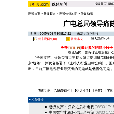
搜狐首页
-
新
搜狐首页
>
新闻频道
>
搜狐传媒地图
>
传媒动态
广电总局领导痛
时间：2005年08月30日17:22 来源：京华时报
进入新闻论坛
我来说两句(
0
)
收藏本文
免费
最经典的幽默小段子
搜狐新闻，告诉你正在发生什
“全国文艺、娱乐类节目主持人研讨培训班”28日开班
京“脱俗”，并联名签署了《主持人行业自律公约》。
出，目前广播电视行业最突出的问题就是低俗化问题，
页面功能 【
我来说两句
】【
热点排行
】【
推荐
】【字体
■ 相关链接
超级女声：狂欢之后看电视
(08/30 17:1
中国数字电视标准出台有望
(08/30 17:1