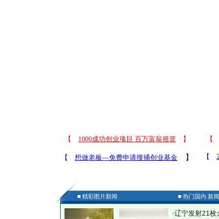
■ 精彩图片新闻
■ 热门国内 新
·
辽宁发射21枚