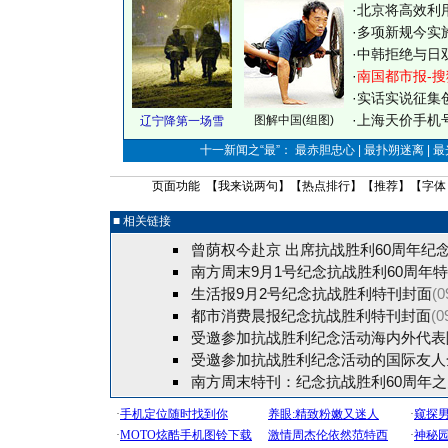
·
北京将高效利
·
多项新规今实
·
中韩拒绝与日
·
南国都市报-搜
·
实话实说征集
·
上海天价手机号
图解中国(组图)
辽宁降第一场雪
十一新闻之“最”： 最赤胆忠心 | 最扑朔迷离 | 
页面功能 【
我来说两句
】【
热点排行
】【
推荐
】【字体
■ 相关链接
曾荫权今赴京 出席抗战胜利60周年纪念
南方周末9月1号纪念抗战胜利60周年
生活报9月2号纪念抗战胜利特刊封面
(0
都市消费晨报纪念抗战胜利特刊封面
(0
受邀参加抗战胜利纪念活动海内外代表
受邀参加抗战胜利纪念活动的国际友人
南方周末特刊：纪念抗战胜利60周年