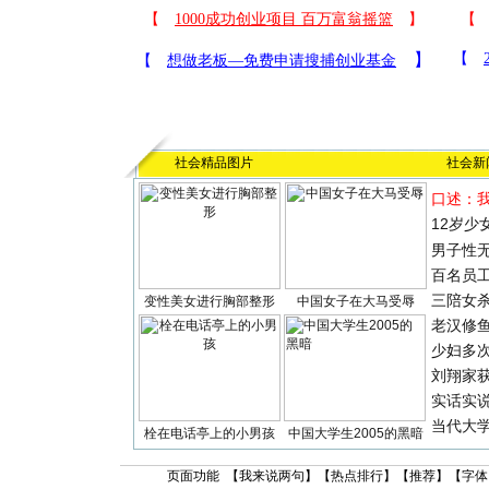
社会精品图片
社会新
口述：
12岁少
男子性无
百名员
三陪女
变性美女进行胸部整形
中国女子在大马受辱
老汉修
少妇多
刘翔家
实话实
当代大
栓在电话亭上的小男孩
中国大学生2005的黑暗
页面功能 【
我来说两句
】【
热点排行
】【
推荐
】【字体