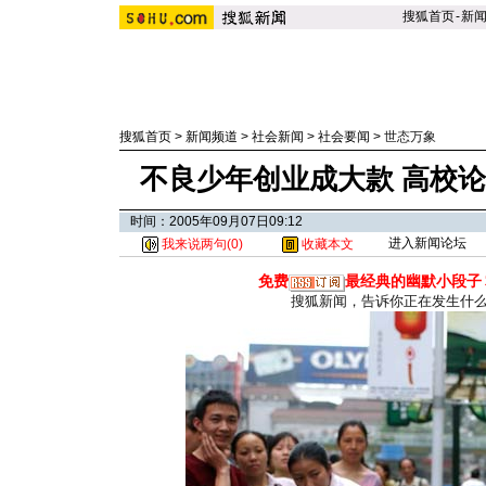
搜狐首页
-
新
搜狐首页
>
新闻频道
>
社会新闻
>
社会要闻
>
世态万象
不良少年创业成大款 高校
时间：2005年09月07日09:12
进入新闻论坛
我来说两句(
0
)
收藏本文
免费
最经典的幽默小段子
搜狐新闻，告诉你正在发生什