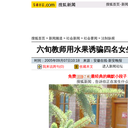
搜狐首页
-
新
搜狐首页
>
新闻频道
>
社会新闻
>
社会要闻
>
法制纵横
六旬教师用水果诱骗四名女生
时间：2005年09月07日10:18 来源：安徽在线-新安晚报
进入新闻论坛
我来说两句(
0
)
收藏本文
免费
最经典的幽默小段子
搜狐新闻，告诉你正在发生什