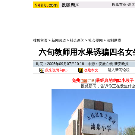
搜狐首页
-
新
搜狐首页
>
新闻频道
>
社会新闻
>
社会要闻
>
法制纵横
六旬教师用水果诱骗四名女生
时间：2005年09月07日10:18 来源：安徽在线-新安晚报
进入新闻论坛
我来说两句(
0
)
收藏本文
免费
最经典的幽默小段子
搜狐新闻，告诉你正在发生什